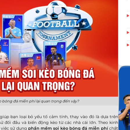
o bóng đá miễn phí lại quan trọng đến vậy?
 giúp bạn loại bỏ yếu tố cảm tính, thay vào đó là dựa trên
sử đối đầu và biến động kèo từ các nhà cái lớn. Theo kinh
 việc sử dụng
phần mềm soi kèo bóng đá miễn phí
chất