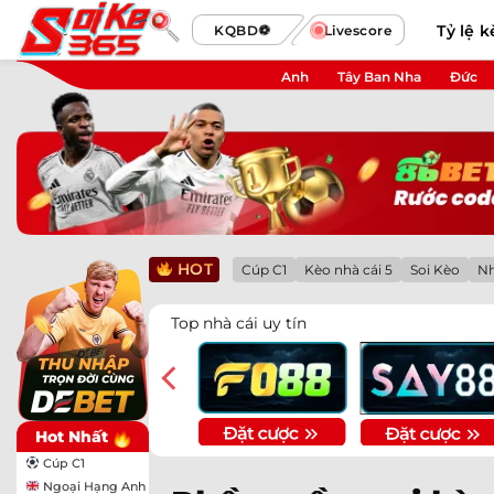
Bỏ
Tỷ lệ 
KQBD
Livescore
qua
nội
Anh
Tây Ban Nha
Đức
dung
HOT
Cúp C1
Kèo nhà cái 5
Soi Kèo
Nh
Top nhà cái uy tín
Hot Nhất
Cúp C1
Ngoại Hạng Anh