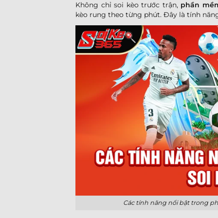
Không chỉ soi kèo trước trận,
phần mềm
kèo rung theo từng phút. Đây là tính năng
Các tính năng nổi bật trong p