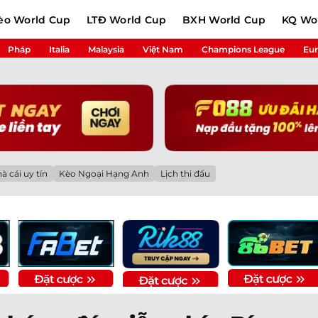
kèo World Cup
LTĐ World Cup
BXH World Cup
KQ Wo
Pháp
Italia
Malaysia
Việt Nam
Champions League
Eur
à cái uy tín
Kèo Ngoại Hạng Anh
Lịch thi đấu