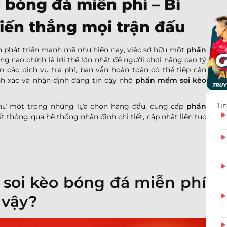
bóng đá miễn phí – Bí
iến thắng mọi trận đấu
ến phát triển mạnh mẽ như hiện nay, việc sở hữu một
phần
ng cao chính là lợi thế lớn nhất để người chơi nâng cao tỷ
o các dịch vụ trả phí, bạn vẫn hoàn toàn có thể tiếp cận
nh xác và nhận định đáng tin cậy nhờ
phần mềm soi kèo
Tin
hư một trong những lựa chọn hàng đầu, cung cấp
phần
t thông qua hệ thống nhận định chi tiết, cập nhật liên tục
soi kèo bóng đá miễn phí
 vậy?