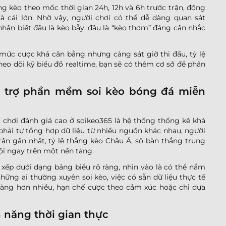
g kèo theo mốc thời gian 24h, 12h và 6h trước trận, đồng
à cái lớn. Nhờ vậy, người chơi có thể dễ dàng quan sát
hận biết đâu là kèo bẫy, đâu là “kèo thơm” đáng cân nhắc
 mức cược khá cân bằng nhưng càng sát giờ thi đấu, tỷ lệ
eo dõi kỹ biểu đồ realtime, bạn sẽ có thêm cơ sở để phân
ỗ trợ phần mềm soi kèo bóng đá miễn
chơi đánh giá cao ở soikeo365 là hệ thống thống kê khá
vì phải tự tổng hợp dữ liệu từ nhiều nguồn khác nhau, người
ận gần nhất, tỷ lệ thắng kèo Châu Á, số bàn thắng trung
ội ngay trên một nền tảng.
 xếp dưới dạng bảng biểu rõ ràng, nhìn vào là có thể nắm
ững ai thường xuyên soi kèo, việc có sẵn dữ liệu thực tế
 dàng hơn nhiều, hạn chế cược theo cảm xúc hoặc chỉ dựa
h năng thời gian thực