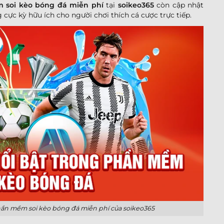
 soi kèo bóng đá miễn phí
tại
soikeo365
còn cập nhật
 cực kỳ hữu ích cho người chơi thích cá cược trực tiếp.
hần mềm soi kèo bóng đá miễn phí của soikeo365