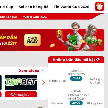
rld Cup
Soi kèo bóng đá
Tin World Cup 2026
opa League
World Cup 2026
Những trận đấu nổi bật
Xem tất cả
Cúp FA
08/08/2026
01:45
Hastings
Kingstonian
United
ASEAN
Championship
08/08/2026
20:00
Malaysia
Philippines