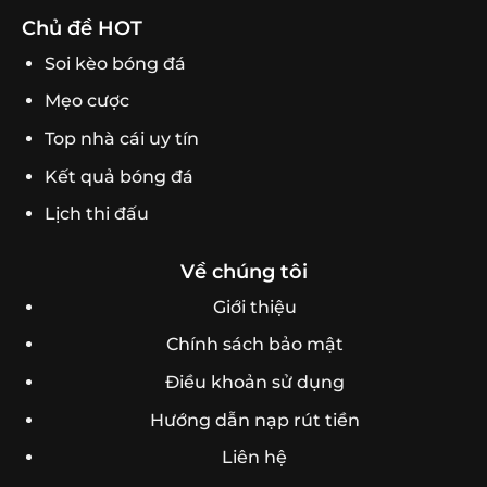
Chủ đề HOT
Soi kèo bóng đá
Mẹo cược
Top nhà cái uy tín
Kết quả bóng đá
Lịch thi đấu
Về chúng tôi
Giới thiệu
Chính sách bảo mật
Điều khoản sử dụng
Hướng dẫn nạp rút tiền
Liên hệ