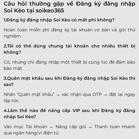
Câu hỏi thường gặp về Đăng ký đăng nhập
Soi Kèo tại soikeo365
1.Đăng ký đăng nhập Soi Kèo có mất phí không?
Hoàn toàn miễn phí đăng ký tài khoản cơ bản và gói thử
nghiệm.
2.Tôi có thể dùng chung tài khoản cho nhiều thiết bị
không?
Có, nhưng chỉ đăng nhập một thiết bị cùng lúc để đảm bảo
bảo mật.
3.Quên mật khẩu sau khi Đăng ký đăng nhập Soi Kèo thì
sao?
Nhấn “Quên mật khẩu” → xác nhận qua OTP → đặt lại ngay
lập tức.
4.Làm thế nào để nâng cấp VIP sau khi Đăng ký đăng
nhập Soi Kèo?
Vào mục Tài khoản → Nâng cấp gói → Thanh toán nhanh
qua ngân hàng/ví điện tử.