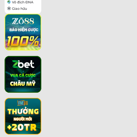
Vô địch ĐNA
Giao hữu