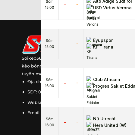
Alto Adige Sudtirol
Sớm
-
-
15:00
USD Virtus Verona
Eyupspor
Sớm
-
-
15:00
KF Tirana
Soikeo365.org
- chuyên trang kèo nhà cái hôm nay, tỷ
kèo bóng đá, tỷ lệ cá cược, cập nhật kết quả bóng đá
tuyến mới, nhanh nhất, hỗ trợ 24/7
Club Africain
Sớm
Địa chỉ: Số 90, Lê Đức Thọ, Mỹ Đình, Từ Liêm, Hà N
-
-
16:00
Progres Sakiet Edda
SĐT: 0876 839 008
Website: https://livelive.nl
Email:
support@livelive.nl
Nữ Utrecht
Sớm
-
-
16:00
Hera United (W)