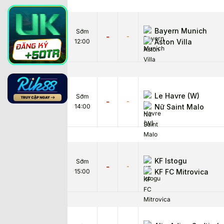
Bayern Munich
Sớm
-
-
12:00
Aston Villa
Le Havre (W)
Sớm
-
-
14:00
Nữ Saint Malo
KF Istogu
Sớm
-
-
15:00
KF FC Mitrovica