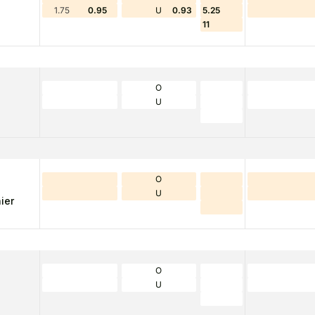
1.75
0.95
U
0.93
5.25
11
O
U
 lệ kèo nhà cái, soi
Chủ đề HOT
, tỷ lệ cá cược trực
Soi kèo bóng đá
O
ội
U
Mẹo cược
ier
Top nhà cái uy tín
Kết quả bóng đá
O
Lịch thi đấu
U