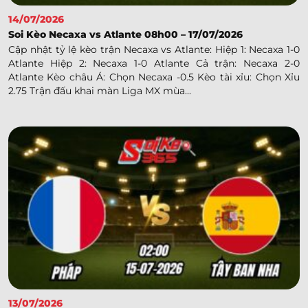
14/07/2026
Soi Kèo Necaxa vs Atlante 08h00 – 17/07/2026
Cập nhật tỷ lệ kèo trận Necaxa vs Atlante: Hiệp 1: Necaxa 1-0
Atlante Hiệp 2: Necaxa 1-0 Atlante Cả trận: Necaxa 2-0
Atlante Kèo châu Á: Chọn Necaxa -0.5 Kèo tài xỉu: Chọn Xỉu
2.75 Trận đấu khai màn Liga MX mùa...
13/07/2026