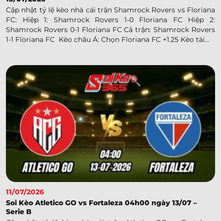
Cập nhật tỷ lệ kèo nhà cái trận Shamrock Rovers vs Floriana
FC: Hiệp 1: Shamrock Rovers 1-0 Floriana FC Hiệp 2:
Shamrock Rovers 0-1 Floriana FC Cả trận: Shamrock Rovers
1-1 Floriana FC Kèo châu Á: Chọn Floriana FC +1.25 Kèo tài...
11/07/2026
Soi Kèo Atletico GO vs Fortaleza 04h00 ngày 13/07 –
Serie B