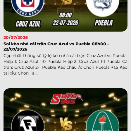
20/07/2026
Soi kèo nhà cái trận Cruz Azul vs Puebla 08h00 –
22/07/2026
Cập nhật thông số tỷ lệ kèo nhà cái trận Cruz Azul vs Puebla:
Hiệp 1: Cruz Azul 1-0 Puebla Hiệp 2: Cruz Azul 1-1 Puebla Cả
trận: Cruz Azul 2-1 Puebla Kèo châu Á: Chọn Puebla +1.5 Kèo
tài xỉu: Chọn Tài...