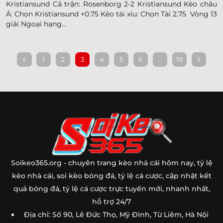
Kristiansund Cả trận: Rosenborg 2-2 Kristiansund Kèo châu
Á: Chọn Kristiansund +0.75 Kèo tài xỉu: Chọn Tài 2.75 Vòng 13
giải Ngoại hạng...
1
2
3
4
5
6
…
19
Soikeo365.org
- chuyên trang kèo nhà cái hôm nay, tỷ lệ
kèo nhà cái, soi kèo bóng đá, tỷ lệ cá cược, cập nhật kết
quả bóng đá, tỷ lệ cá cược trực tuyến mới, nhanh nhất,
hỗ trợ 24/7
Địa chỉ: Số 90, Lê Đức Thọ, Mỹ Đình, Từ Liêm, Hà Nội