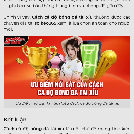
ghi bàn, số bàn thắng trung bình và phong độ gần đây.
Chính vì vậy,
Cách cá độ bóng đá tài xỉu
thường được các
chuyên gia tại
soikeo365
xem là lựa chọn an toàn cho người
mới.
Ưu điểm nổi bật khi tìm hiểu Cách cá độ bóng đá tài xỉu
Kết luận
Cách cá độ bóng đá tài xỉu
là một chủ đề mang tính kiến