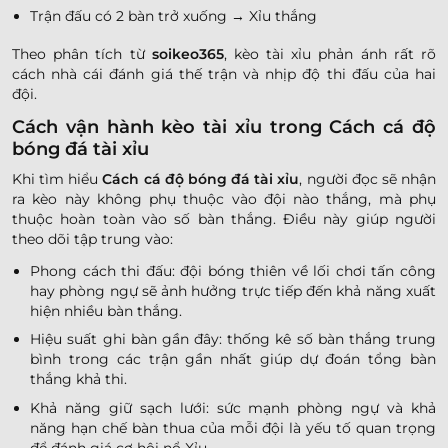
Trận đấu có 2 bàn trở xuống → Xỉu thắng
Theo phân tích từ
soikeo365
, kèo tài xỉu phản ánh rất rõ
cách nhà cái đánh giá thế trận và nhịp độ thi đấu của hai
đội.
Cách vận hành kèo tài xỉu trong Cách cá độ
bóng đá tài xỉu
Khi tìm hiểu
Cách cá độ bóng đá tài xỉu
, người đọc sẽ nhận
ra kèo này không phụ thuộc vào đội nào thắng, mà phụ
thuộc hoàn toàn vào số bàn thắng. Điều này giúp người
theo dõi tập trung vào:
Phong cách thi đấu: đội bóng thiên về lối chơi tấn công
hay phòng ngự sẽ ảnh hưởng trực tiếp đến khả năng xuất
hiện nhiều bàn thắng.
Hiệu suất ghi bàn gần đây: thống kê số bàn thắng trung
bình trong các trận gần nhất giúp dự đoán tổng bàn
thắng khả thi.
Khả năng giữ sạch lưới: sức mạnh phòng ngự và khả
năng hạn chế bàn thua của mỗi đội là yếu tố quan trọng
để đánh giá cơ hội nổ Xỉu.