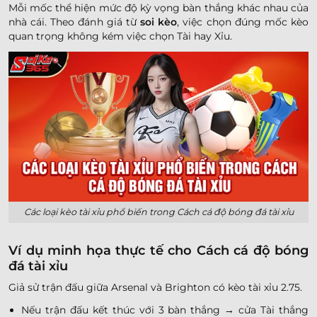
Mỗi mốc thể hiện mức độ kỳ vọng bàn thắng khác nhau của
nhà cái. Theo đánh giá từ
soi kèo
, việc chọn đúng mốc kèo
quan trọng không kém việc chọn Tài hay Xỉu.
Các loại kèo tài xỉu phổ biến trong Cách cá độ bóng đá tài xỉu
Ví dụ minh họa thực tế cho Cách cá độ bóng
đá tài xỉu
Giả sử trận đấu giữa Arsenal và Brighton có kèo tài xỉu 2.75.
Nếu trận đấu kết thúc với 3 bàn thắng → cửa Tài thắng