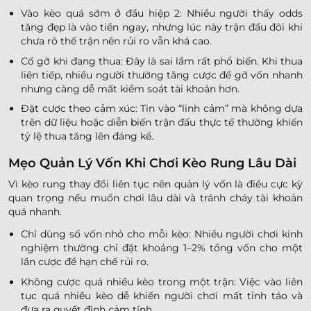
Vào kèo quá sớm ở đầu hiệp 2: Nhiều người thấy odds
tăng đẹp là vào tiền ngay, nhưng lúc này trận đấu đôi khi
chưa rõ thế trận nên rủi ro vẫn khá cao.
Cố gỡ khi đang thua: Đây là sai lầm rất phổ biến. Khi thua
liên tiếp, nhiều người thường tăng cược để gỡ vốn nhanh
nhưng càng dễ mất kiểm soát tài khoản hơn.
Đặt cược theo cảm xúc: Tin vào “linh cảm” mà không dựa
trên dữ liệu hoặc diễn biến trận đấu thực tế thường khiến
tỷ lệ thua tăng lên đáng kể.
Mẹo Quản Lý Vốn Khi Chơi Kèo Rung Lâu Dài
Vì kèo rung thay đổi liên tục nên quản lý vốn là điều cực kỳ
quan trọng nếu muốn chơi lâu dài và tránh cháy tài khoản
quá nhanh.
Chỉ dùng số vốn nhỏ cho mỗi kèo: Nhiều người chơi kinh
nghiệm thường chỉ đặt khoảng 1–2% tổng vốn cho một
lần cược để hạn chế rủi ro.
Không cược quá nhiều kèo trong một trận: Việc vào liên
tục quá nhiều kèo dễ khiến người chơi mất tỉnh táo và
đưa ra quyết định cảm tính.