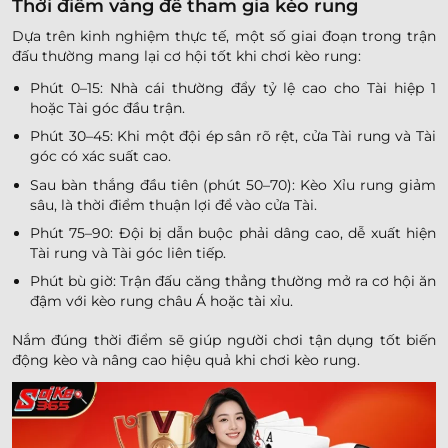
Thời điểm vàng để tham gia kèo rung
Dựa trên kinh nghiệm thực tế, một số giai đoạn trong trận
đấu thường mang lại cơ hội tốt khi chơi kèo rung:
Phút 0–15: Nhà cái thường đẩy tỷ lệ cao cho Tài hiệp 1
hoặc Tài góc đầu trận.
Phút 30–45: Khi một đội ép sân rõ rệt, cửa Tài rung và Tài
góc có xác suất cao.
Sau bàn thắng đầu tiên (phút 50–70): Kèo Xỉu rung giảm
sâu, là thời điểm thuận lợi để vào cửa Tài.
Phút 75–90: Đội bị dẫn buộc phải dâng cao, dễ xuất hiện
Tài rung và Tài góc liên tiếp.
Phút bù giờ: Trận đấu căng thẳng thường mở ra cơ hội ăn
đậm với kèo rung châu Á hoặc tài xỉu.
Nắm đúng thời điểm sẽ giúp người chơi tận dụng tốt biến
động kèo và nâng cao hiệu quả khi chơi kèo rung.