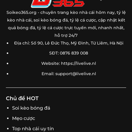
Soikeo365.org
- chuyên trang kèo nhà cái hôm nay, tỷ lệ
kèo nhà cái, soi kèo bóng đá, tỷ lệ cá cược, cập nhật kết
quả bóng đá, tỷ lệ cá cược trực tuyến mới, nhanh nhất,
hỗ trợ 24/7
Địa chỉ: Số 90, Lê Đức Thọ, Mỹ Đình, Từ Liêm, Hà Nội
SĐT: 0876 839 008
Website: https://livelive.nl
Email:
support@livelive.nl
Chủ đề HOT
Soi kèo bóng đá
Mẹo cược
Top nhà cái uy tín