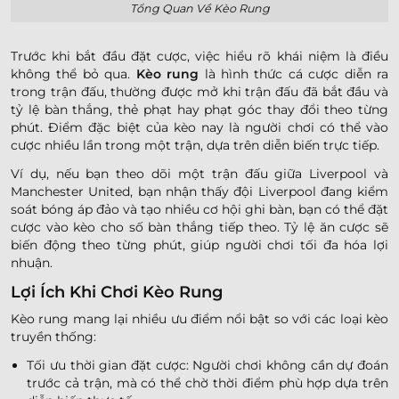
Tổng Quan Về Kèo Rung
Trước khi bắt đầu đặt cược, việc hiểu rõ khái niệm là điều
không thể bỏ qua.
Kèo rung
là hình thức cá cược diễn ra
trong trận đấu, thường được mở khi trận đấu đã bắt đầu và
tỷ lệ bàn thắng, thẻ phạt hay phạt góc thay đổi theo từng
phút. Điểm đặc biệt của kèo nay là người chơi có thể vào
cược nhiều lần trong một trận, dựa trên diễn biến trực tiếp.
Ví dụ, nếu bạn theo dõi một trận đấu giữa Liverpool và
Manchester United, bạn nhận thấy đội Liverpool đang kiểm
soát bóng áp đảo và tạo nhiều cơ hội ghi bàn, bạn có thể đặt
cược vào
kèo
cho số bàn thắng tiếp theo. Tỷ lệ ăn cược sẽ
biến động theo từng phút, giúp người chơi tối đa hóa lợi
nhuận.
Lợi Ích Khi Chơi Kèo Rung
Kèo rung mang lại nhiều ưu điểm nổi bật so với các loại kèo
truyền thống:
Tối ưu thời gian đặt cược: Người chơi không cần dự đoán
trước cả trận, mà có thể chờ thời điểm phù hợp dựa trên