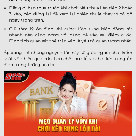
Đặt giới hạn thua trước khi chơi: Nếu thua liên tiếp 2 hoặc
3 kèo, nên dừng lại để xem lại chiến thuật thay vì cố gỡ
ngay trong trận.
Giữ tâm lý ổn định khi cược: Kèo rung biến động rất
nhanh nên càng nóng vội càng dễ vào sai điểm cược.
Bình tĩnh quan sát thế trận vẫn là yếu tố quan trọng nhất.
Áp dụng tốt những nguyên tắc này sẽ giúp người chơi kiểm
soát vốn hiệu quả hơn, hạn chế thua lỗ và chơi kèo rung ổn
định trong thời gian dài.