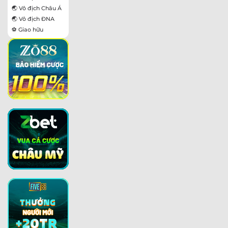
🌏️️ Vô địch Châu Á
🌏️️ Vô địch ĐNA
⚽️️️ Giao hữu