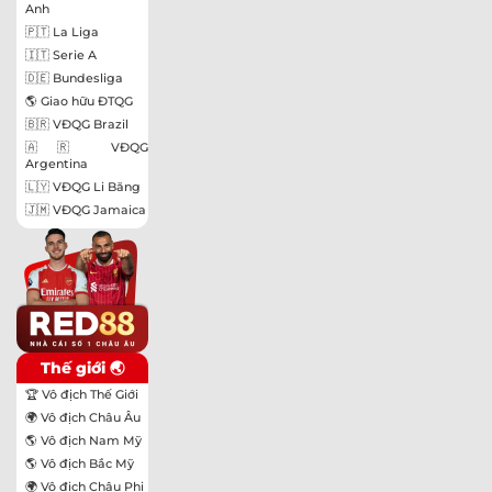
Anh
🇵🇹 La Liga
🇮🇹 Serie A
🇩🇪 Bundesliga
🌎 Giao hữu ĐTQG
🇧🇷 VĐQG Brazil
🇦🇷 VĐQG
Argentina
🇱🇾 VĐQG Li Băng
🇯🇲 VĐQG Jamaica
Thế giới 🌏
🏆 Vô địch Thế Giới
🌍️ Vô địch Châu Âu
🌎️️ Vô địch Nam Mỹ
🌎️ Vô địch Bắc Mỹ
🌍️️ Vô địch Châu Phi