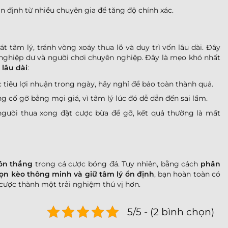
ận định từ nhiều chuyên gia để tăng độ chính xác.
t tâm lý, tránh vòng xoáy thua lỗ và duy trì vốn lâu dài. Đây
i nghiệp dư và người chơi chuyên nghiệp. Đây là mẹo khó nhất
 lâu dài
:
 tiêu lợi nhuận trong ngày, hãy nghỉ để bảo toàn thành quả.
ng cố gỡ bằng mọi giá, vì tâm lý lúc đó dễ dẫn đến sai lầm.
người thua xong đặt cược bừa để gỡ, kết quả thường là mất
ôn thắng
trong cá cược bóng đá. Tuy nhiên, bằng cách
phân
chọn kèo thông minh và giữ tâm lý ổn định
, bạn hoàn toàn có
cược thành một trải nghiệm thú vị hơn.
5/5 - (2 bình chọn)