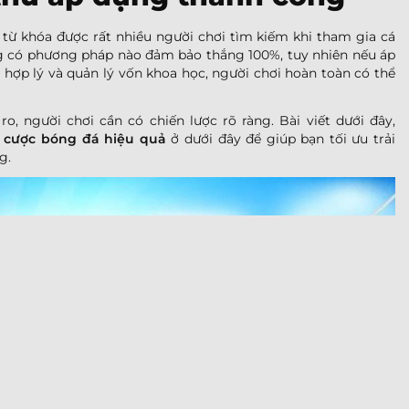
 từ khóa được rất nhiều người chơi tìm kiếm khi tham gia cá
ng có phương pháp nào đảm bảo thắng 100%, tuy nhiên nếu áp
 hợp lý và quản lý vốn khoa học, người chơi hoàn toàn có thể
ro, người chơi cần có chiến lược rõ ràng. Bài viết dưới đây,
 cược bóng đá hiệu quả
ở dưới đây để giúp bạn tối ưu trải
g.