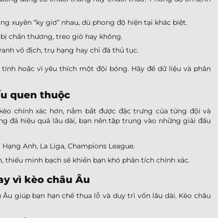
ng xuyên “kỵ giơ” nhau, dù phong độ hiện tại khác biệt.
ó bị chấn thương, treo giò hay không.
ranh vô địch, trụ hạng hay chỉ đá thủ tục.
tính hoặc vì yêu thích một đội bóng. Hãy để dữ liệu và phân
đấu quen thuộc
c kèo chính xác hơn, nắm bắt được đặc trưng của từng đội và
g đá hiệu quả lâu dài, bạn nên tập trung vào những giải đấu
i Hạng Anh, La Liga, Champions League.
tin, thiếu minh bạch sẽ khiến bạn khó phân tích chính xác.
hay vì kèo châu Âu
 Âu giúp bạn hạn chế thua lỗ và duy trì vốn lâu dài. Kèo châu