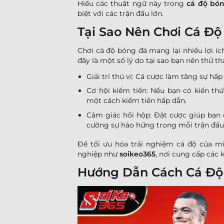
Hiểu các thuật ngữ này trong
cá độ bón
biệt với các trận đấu lớn.
Tại Sao Nên Chơi Cá Đ
Chơi cá độ bóng đá mang lại nhiều lợi í
đây là một số lý do tại sao bạn nên thử t
Giải trí thú vị: Cá cược làm tăng sự hấ
Cơ hội kiếm tiền: Nếu bạn có kiến thứ
một cách kiếm tiền hấp dẫn.
Cảm giác hồi hộp: Đặt cược giúp bạn 
cường sự hào hứng trong mỗi trận đấu
Để tối ưu hóa trải nghiệm cá độ của m
nghiệp như
soikeo365
, nơi cung cấp các 
Hướng Dẫn Cách Cá Độ