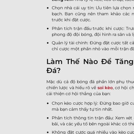
Chọn nhà cái uy tín: Ưu tiên lựa chọn
bạch. Bạn cũng nên tham khảo các n
trước khi đặt cược.
Phân tích trận đấu trước khi cược: Tr
phong độ đội bóng, đội hình ra sân và l
Quản lý tài chính: Đừng đặt cược tất cả
chỉ cược một phần nhỏ vào mỗi trận đ
Làm Thế Nào Để Tăng
Đá?
Mặc dù cá độ bóng đá phần lớn phụ th
chiến lược và hiểu rõ về
soi kèo
, cơ hội 
cải thiện cơ hội thắng của bạn:
Chọn kèo cược hợp lý: Đừng bao giờ cư
mà bạn cảm thấy tự tin nhất.
Phân tích thông tin trận đấu: Xem xét
bãi, và các yếu tố bên ngoài khác có t
Không đặt cược quá nhiều vào kèo cư