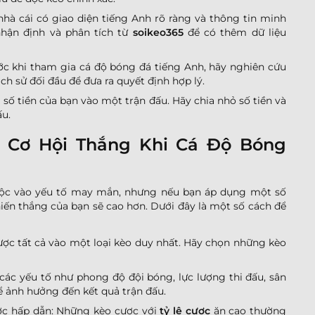
 nhà cái có giao diện tiếng Anh rõ ràng và thông tin minh
hận định và phân tích từ
soikeo365
để có thêm dữ liệu
ước khi tham gia cá độ bóng đá tiếng Anh, hãy nghiên cứu
ịch sử đối đầu để đưa ra quyết định hợp lý.
 số tiền của bạn vào một trận đấu. Hãy chia nhỏ số tiền và
ấu.
 Cơ Hội Thắng Khi Cá Độ Bóng
uộc vào yếu tố may mắn, nhưng nếu bạn áp dụng một số
chiến thắng của bạn sẽ cao hơn. Dưới đây là một số cách để
ợc tất cả vào một loại kèo duy nhất. Hãy chọn những kèo
 các yếu tố như phong độ đội bóng, lực lượng thi đấu, sân
hể ảnh hưởng đến kết quả trận đấu.
ợc hấp dẫn: Những kèo cược với
tỷ lệ cược
ăn cao thường