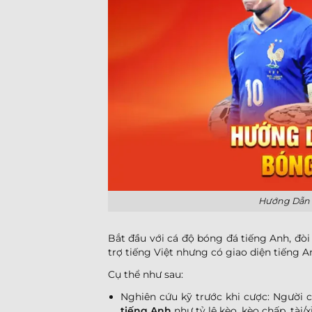
Hướng Dẫn 
Bắt đầu với cá độ bóng đá tiếng Anh, đòi 
trợ tiếng Việt nhưng có giao diện tiếng 
Cụ thể như sau:
Nghiên cứu kỹ trước khi cược: Người
tiếng Anh
như tỷ lệ kèo, kèo chấp, tài/