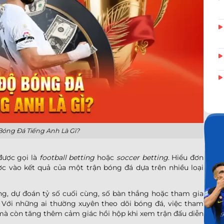
Bóng Đá Tiếng Anh Là Gì?
được gọi là
football betting
hoặc
soccer betting
. Hiểu đơn
ược vào kết quả của một trận bóng đá dựa trên nhiều loại
ng, dự đoán tỷ số cuối cùng, số bàn thắng hoặc tham gia
. Với những ai thường xuyên theo dõi bóng đá, việc tham
 mà còn tăng thêm cảm giác hồi hộp khi xem trận đấu diễn