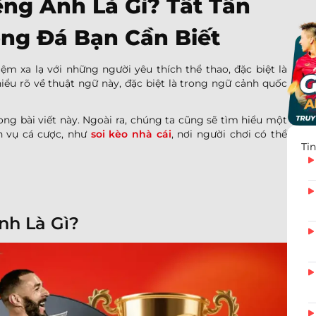
ng Anh Là Gì? Tất Tần
óng Đá Bạn Cần Biết
m xa lạ với những người yêu thích thể thao, đặc biệt là
iểu rõ về thuật ngữ này, đặc biệt là trong ngữ cảnh quốc
ong bài viết này. Ngoài ra, chúng ta cũng sẽ tìm hiểu một
h vụ cá cược, như
soi kèo nhà cái
, nơi người chơi có thể
Tin
nh Là Gì?