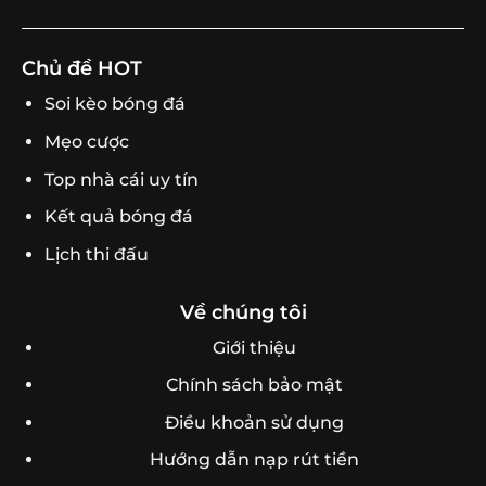
Chủ đề HOT
Soi kèo bóng đá
Mẹo cược
Top nhà cái uy tín
Kết quả bóng đá
Lịch thi đấu
Về chúng tôi
Giới thiệu
Chính sách bảo mật
Điều khoản sử dụng
Hướng dẫn nạp rút tiền