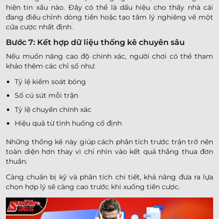
hiện tin xấu nào. Đây có thể là dấu hiệu cho thấy nhà cái
đang điều chỉnh dòng tiền hoặc tạo tâm lý nghiêng về một
cửa cược nhất định.
Bước 7: Kết hợp dữ liệu thống kê chuyên sâu
Nếu muốn nâng cao độ chính xác, người chơi có thể tham
khảo thêm các chỉ số như:
Tỷ lệ kiểm soát bóng
Số cú sút mỗi trận
Tỷ lệ chuyền chính xác
Hiệu quả từ tình huống cố định
Những thống kê này giúp cách phân tích trước trận trở nên
toàn diện hơn thay vì chỉ nhìn vào kết quả thắng thua đơn
thuần.
Càng chuẩn bị kỹ và phân tích chi tiết, khả năng đưa ra lựa
chọn hợp lý sẽ càng cao trước khi xuống tiền cược.