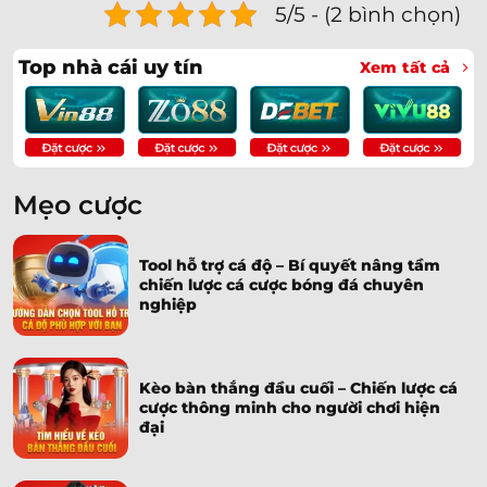
5/5 - (2 bình chọn)
Top nhà cái uy tín
Xem tất cả
Mẹo cược
Tool hỗ trợ cá độ – Bí quyết nâng tầm
chiến lược cá cược bóng đá chuyên
nghiệp
Kèo bàn thắng đầu cuối – Chiến lược cá
cược thông minh cho người chơi hiện
đại