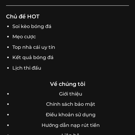
Chủ đề HOT
Soi kèo bóng đá
Mẹo cược
Top nhà cái uy tín
Kết quả bóng đá
Lịch thi đấu
Về chúng tôi
Giới thiệu
Chính sách bảo mật
Điều khoản sử dụng
Hướng dẫn nạp rút tiền