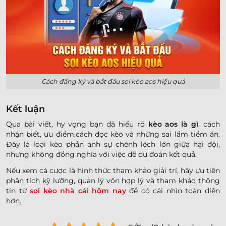
Cách đăng ký và bắt đầu soi kèo aos hiệu quả
Kết luận
Qua bài viết, hy vọng bạn đã hiểu rõ
kèo aos là gì
, cách
nhận biết, ưu điểm,cách đọc kèo và những sai lầm tiềm ẩn.
Đây là loại kèo phản ánh sự chênh lệch lớn giữa hai đội,
nhưng không đồng nghĩa với việc dễ dự đoán kết quả.
Nếu xem cá cược là hình thức tham khảo giải trí, hãy ưu tiên
phân tích kỹ lưỡng, quản lý vốn hợp lý và tham khảo thông
tin từ
soi kèo nhà cái hôm nay
để có cái nhìn toàn diện
hơn.