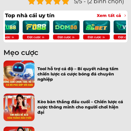
5/5 - (2 bình chọn)
Top nhà cái uy tín
Xem tất cả
Mẹo cược
Tool hỗ trợ cá độ – Bí quyết nâng tầm
chiến lược cá cược bóng đá chuyên
nghiệp
Kèo bàn thắng đầu cuối – Chiến lược cá
cược thông minh cho người chơi hiện
đại