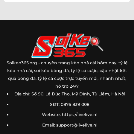
Soikeo365.org
- chuyên trang kèo nhà cái hôm nay, tỷ lệ
kèo nhà cái, soi kèo bóng đá, tỷ lệ cá cược, cập nhật kết
quả bóng đá, tỷ lệ cá cược trực tuyến mới, nhanh nhất,
hỗ trợ 24/7
Địa chỉ: Số 90, Lê Đức Thọ, Mỹ Đình, Từ Liêm, Hà Nội
SĐT: 0876 839 008
Website: https://livelive.nl
Email:
support@livelive.nl