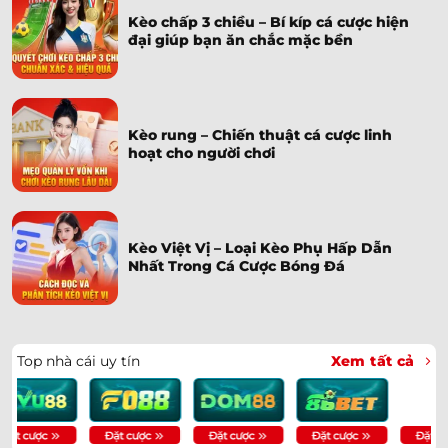
Kèo chấp 3 chiều – Bí kíp cá cược hiện
đại giúp bạn ăn chắc mặc bền
Kèo rung – Chiến thuật cá cược linh
hoạt cho người chơi
Kèo Việt Vị – Loại Kèo Phụ Hấp Dẫn
Nhất Trong Cá Cược Bóng Đá
Top nhà cái uy tín
Xem tất cả