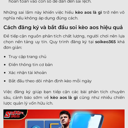
hoàn toàn vào con số dễ dẫn đến sai lệch.
Những sai lầm này khiến việc hiểu
kèo aos là gì
trở nên vô
nghĩa nếu không áp dụng đúng cách.
Cách đăng ký và bắt đầu soi kèo aos hiệu quả
Để tiếp cận nguồn phân tích chất lượng, người chơi nên lựa
chọn nền tảng uy tín. Quy trình đăng ký tại
soikeo365
khá
đơn giản:
Truy cập trang chủ
Điền thông tin cơ bản
Xác nhận tài khoản
Bắt đầu theo dõi nhận định kèo mỗi ngày
Việc đăng ký giúp bạn tiếp cận các bài phân tích chuyên
sâu, cảnh báo sớm về
kèo aos là gì
cũng như nhiều chiến
lược quản lý vốn hữu ích.