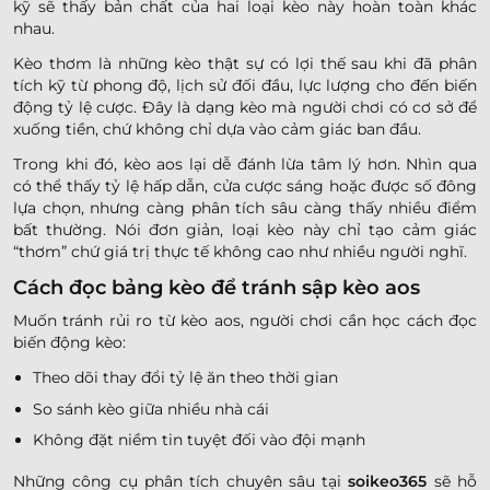
kỹ sẽ thấy bản chất của hai loại kèo này hoàn toàn khác
nhau.
Kèo thơm là những kèo thật sự có lợi thế sau khi đã phân
tích kỹ từ phong độ, lịch sử đối đầu, lực lượng cho đến biến
động tỷ lệ cược. Đây là dạng kèo mà người chơi có cơ sở để
xuống tiền, chứ không chỉ dựa vào cảm giác ban đầu.
Trong khi đó, kèo aos lại dễ đánh lừa tâm lý hơn. Nhìn qua
có thể thấy tỷ lệ hấp dẫn, cửa cược sáng hoặc được số đông
lựa chọn, nhưng càng phân tích sâu càng thấy nhiều điểm
bất thường. Nói đơn giản, loại kèo này chỉ tạo cảm giác
“thơm” chứ giá trị thực tế không cao như nhiều người nghĩ.
Cách đọc bảng kèo để tránh sập kèo aos
Muốn tránh rủi ro từ kèo aos, người chơi cần học cách đọc
biến động kèo:
Theo dõi thay đổi tỷ lệ ăn theo thời gian
So sánh kèo giữa nhiều nhà cái
Không đặt niềm tin tuyệt đối vào đội mạnh
Những công cụ phân tích chuyên sâu tại
soikeo365
sẽ hỗ