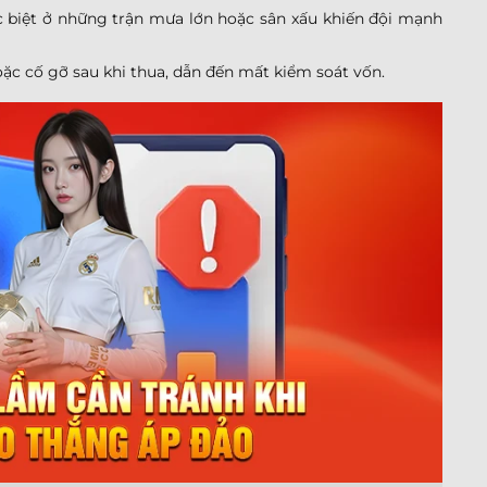
ặc biệt ở những trận mưa lớn hoặc sân xấu khiến đội mạnh
ặc cố gỡ sau khi thua, dẫn đến mất kiểm soát vốn.