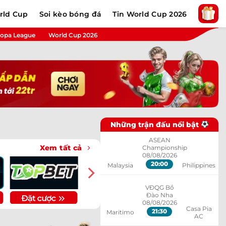
rld Cup
Soi kèo bóng đá
Tin World Cup 2026
opa League
World Cup 2026
Những trận đấu nổi bật
ASEAN
Xem tất cả
Championship
08/08/2026
20:00
Malaysia
Philippines
VĐQG Bồ
Đào Nha
08/08/2026
Casa Pia
21:30
Maritimo
AC