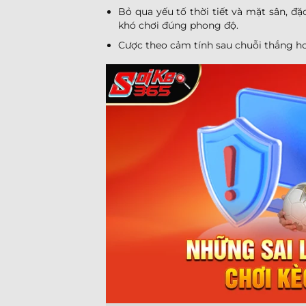
Bỏ qua yếu tố thời tiết và mặt sân, đ
khó chơi đúng phong độ.
Cược theo cảm tính sau chuỗi thắng ho