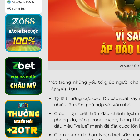
Vô địch ĐNA
Giao hữu
Vì sao kèo
Một trong những yếu tố giúp người chơi
này giúp bạn:
Tỷ lệ thưởng cực cao: Do xác suất xảy 
nhiều lần vốn, phù hợp với vốn nhỏ.
Giúp nhận biết trận đấu chênh lệch r
phong độ, hàng công mạnh, hàng thủ 
dấu hiệu “value” mạnh để đặt cược lớn 
Giảm rủi ro dài hạn: Nhận biết sớm cá