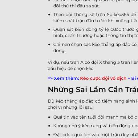
đối thủ thi đấu sa sút.
Theo dõi thống kê trên Soikeo365 để 
kiểm soát trận đấu trước khi xuống tiền
Quan sát biến động tỷ lệ cược trước g
hình, chấn thương hoặc thông tin thị t
Chỉ nên chọn các kèo thắng áp đảo có 
đông.
Ví dụ, nếu trận A có đội X thắng 3 trận liê
dấu hiệu để chọn kèo.
=> Xem thêm:
Kèo cược đội vô địch
– Bí
Những Sai Lầm Cần Trá
Dù kèo thắng áp đảo có tiềm năng sinh l
chơi vì những lỗi sau:
Quá tin vào tên tuổi đội mạnh mà bỏ qu
Không chú ý kèo rung và biến động odd
Đặt cược quá lớn vào một trận duy nhấ