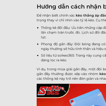
Hướng dẫn cách nhận b
Để nhận biết chính xác
kèo thắng áp đả
trọng thay vì chỉ nhìn vào tỷ lệ kèo. Cụ thể
Thống kê đối đầu: Ưu tiên những cặp 
lần chạm trán trước đó. Lịch sử đối đầ
lực.
Phong độ gần đây: Đội bóng đang có c
ngày thường sở hữu tinh thần và hiệu su
Số liệu từ soikeo365: Trang này cung cấ
dàng lọc ra kèo
.
Ví dụ, trong mùa giải gần đây, một đội b
gần đây thường được xếp vào nhóm
kèo
các thống kê này trở nên đơn giản và nh