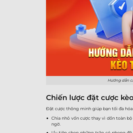
Hướng dẫn cá
Chiến lược đặt cược kè
Đặt cược thông minh giúp bạn tối đa hóa 
Chia nhỏ vốn cược thay vì dồn toàn bộ t
ngờ.
Ưu tiên chọn những trận có phong độ c