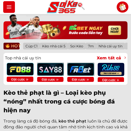
Bỏ
qua
nội
dung
HOT
Cúp C1
Kèo nhà cái 5
Soi Kèo
7m
Nhà cái uy tín
Lị
Top nhà cái uy tín
Xem tất cả
Kèo thẻ phạt là gì – Loại kèo phụ
“nóng” nhất trong cá cược bóng đá
hiện nay
Trong làng cá độ bóng đá,
kèo thẻ phạt
luôn là chủ đề được
đông đảo người chơi quan tâm nhờ tính kịch tính cao và khả