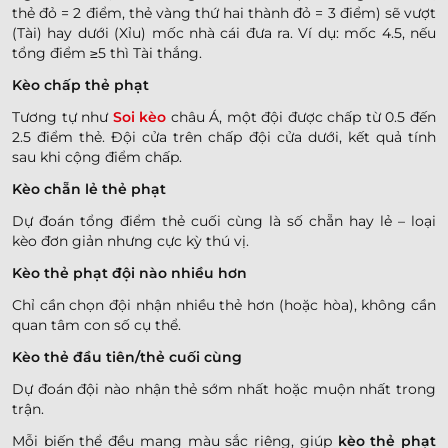
thẻ đỏ = 2 điểm, thẻ vàng thứ hai thành đỏ = 3 điểm) sẽ vượt
(Tài) hay dưới (Xỉu) mốc nhà cái đưa ra. Ví dụ: mốc 4.5, nếu
tổng điểm ≥5 thì Tài thắng.
Kèo chấp thẻ phạt
Tương tự như
Soi kèo
châu Á, một đội được chấp từ 0.5 đến
2.5 điểm thẻ. Đội cửa trên chấp đội cửa dưới, kết quả tính
sau khi cộng điểm chấp.
Kèo chẵn lẻ thẻ phạt
Dự đoán tổng điểm thẻ cuối cùng là số chẵn hay lẻ – loại
kèo đơn giản nhưng cực kỳ thú vị.
Kèo thẻ phạt đội nào nhiều hơn
Chỉ cần chọn đội nhận nhiều thẻ hơn (hoặc hòa), không cần
quan tâm con số cụ thể.
Kèo thẻ đầu tiên/thẻ cuối cùng
Dự đoán đội nào nhận thẻ sớm nhất hoặc muộn nhất trong
trận.
Mỗi biến thể đều mang màu sắc riêng, giúp
kèo thẻ phạt