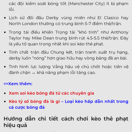
các đội kiểm soát bóng tốt (Manchester City) ít bị phạm
lỗi.
Lịch sử đối đầu Derby vùng miền như El Clasico hay
North London thường có trung bình 5-7 điểm thẻ/trận.
Trọng tài điều khiển Trọng tài “khó tính” như Anthony
Taylor hay Mike Dean trung bình rút 4.5-5.5 thẻ/trận. Đây
là yếu tố quan trọng nhất khi soi kèo thẻ phạt.
Tính chất trận đấu Chung kết, trận tranh suất trụ hạng,
derby luôn “nóng” hơn giao hữu hay vòng bảng đã an bài.
Tình hình lực lượng Vắng hậu vệ chủ chốt hoặc tiền vệ
đánh chặn → khả năng phạm lỗi tăng cao.
=>Xem thêm:
Xem soi kèo bóng đá từ các chuyên gia
Kèo tỷ số bóng đá là gì
– Loại kèo hấp dẫn nhất trong
cá cược bóng đá
Hướng dẫn chi tiết cách chơi kèo thẻ phạt
hiệu quả