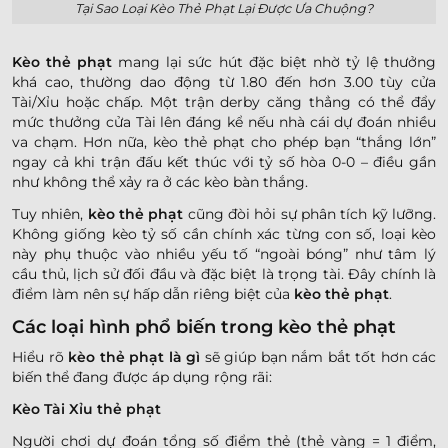
Tại Sao Loại Kèo Thẻ Phạt Lại Được Ưa Chuộng?
Kèo thẻ phạt
mang lại sức hút đặc biệt nhờ tỷ lệ thưởng
khá cao, thường dao động từ 1.80 đến hơn 3.00 tùy cửa
Tài/Xỉu hoặc chấp. Một trận derby căng thẳng có thể đẩy
mức thưởng cửa Tài lên đáng kể nếu nhà cái dự đoán nhiều
va chạm. Hơn nữa, kèo thẻ phạt cho phép bạn “thắng lớn”
ngay cả khi trận đấu kết thúc với tỷ số hòa 0-0 – điều gần
như không thể xảy ra ở các kèo bàn thắng.
Tuy nhiên,
kèo thẻ phạt
cũng đòi hỏi sự phân tích kỹ lưỡng.
Không giống kèo tỷ số cần chính xác từng con số, loại kèo
này phụ thuộc vào nhiều yếu tố “ngoài bóng” như tâm lý
cầu thủ, lịch sử đối đầu và đặc biệt là trọng tài. Đây chính là
điểm làm nên sự hấp dẫn riêng biệt của
kèo thẻ phạt
.
Các loại hình phổ biến trong kèo thẻ phạt
Hiểu rõ
kèo thẻ phạt là gì
sẽ giúp bạn nắm bắt tốt hơn các
biến thể đang được áp dụng rộng rãi:
Kèo Tài Xỉu thẻ phạt
Người chơi dự đoán tổng số điểm thẻ (thẻ vàng = 1 điểm,