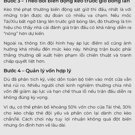
Bước 3 – Theo dõi biến động kèo trước giờ bóng lăn
Kèo thẻ phạt thường biến động sát giờ thi đấu, nhất là với
những trận được dự đoán có nhiều va chạm. Nếu mốc
Tài/Xỉu bất ngờ tăng lên trước giờ bóng lăn, đó thường là tín
hiệu cho thấy nhà cái đánh giá trận đấu có khả năng diễn ra
“nóng” hơn dự kiến.
Ngoài ra, thông tin đội hình hay áp lực điểm số cũng ảnh
hưởng khá nhiều đến mức kèo này. Những trận buộc phải
thắng thường dễ xuất hiện phạm lỗi chiến thuật và tranh
chấp quyết liệt hơn.
Bước 4 – Quản lý vốn hợp lý
Dù đã phân tích kỹ, việc dồn toàn bộ tiền vào một cửa vẫn
khá rủi ro. Nhiều người chơi kinh nghiệm thường chia nhỏ
vốn để giảm áp lực và hạn chế thua lỗ nếu trận đấu diễn ra
không đúng kỳ vọng.
Ví dụ, có thể phân bổ khoảng 50% vốn cho cửa Tài thẻ, 30%
cho kèo chấp thẻ đội yếu và phần còn lại dành cho kèo
chẵn/lẻ. Cách chơi này tuy lợi nhuận không quá đột biến
nhưng ổn định hơn về lâu dài.