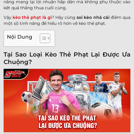
năng mang lại lợi nhuận hấp dẫn mà không phụ thuộc vào
kết quả thắng thua cuối cùng.
Vậy
kèo thẻ phạt là gì
? Hãy cùng
soi kèo nhà cái
điểm qua
một số tính năng để hiểu rõ hơn về kèo thẻ phạt.
Nội Dung
Tại Sao Loại Kèo Thẻ Phạt Lại Được Ưa
Chuộng?