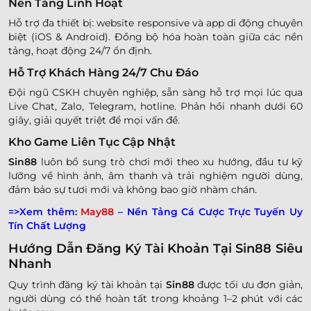
Nền Tảng Linh Hoạt
Hỗ trợ đa thiết bị: website responsive và app di động chuyên
biệt (iOS & Android). Đồng bộ hóa hoàn toàn giữa các nền
tảng, hoạt động 24/7 ổn định.
Hỗ Trợ Khách Hàng 24/7 Chu Đáo
Đội ngũ CSKH chuyên nghiệp, sẵn sàng hỗ trợ mọi lúc qua
Live Chat, Zalo, Telegram, hotline. Phản hồi nhanh dưới 60
giây, giải quyết triệt để mọi vấn đề.
Kho Game Liên Tục Cập Nhật
Sin88
luôn bổ sung trò chơi mới theo xu hướng, đầu tư kỹ
lưỡng về hình ảnh, âm thanh và trải nghiệm người dùng,
đảm bảo sự tươi mới và không bao giờ nhàm chán.
=>Xem thêm:
May88
– Nền Tảng Cá Cược Trực Tuyến Uy
Tín Chất Lượng
Hướng Dẫn Đăng Ký Tài Khoản Tại Sin88 Siêu
Nhanh
Quy trình đăng ký tài khoản tại
Sin88
được tối ưu đơn giản,
người dùng có thể hoàn tất trong khoảng 1–2 phút với các