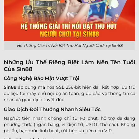
Hệ Thống Giải Trí Nổi Bật Thu Hút Người Chơi Tại Sin88
Những Ưu Thế Riêng Biệt Làm Nên Tên Tuổi
Của Sin88
Công Nghệ Bảo Mật Vượt Trội
Sin88
áp dụng mã hóa SSL 256-bit hiện đại, kết hợp lưu trữ
dữ liệu tại máy chủ nội bộ an toàn, giúp bảo vệ thông tin cá
nhân và giao dịch tuyệt đối.
Giao Dịch Đổi Thưởng Nhanh Siêu Tốc
Nạp/rút tiền nhanh chóng chỉ từ 1–3 phút, hỗ trợ đa dạng
phương thức (ngân hàng, ví điện tử, USDT, thẻ cào). Không
phí ẩn, hạn mức linh hoạt, rút tiền ưu tiên cho VIP.