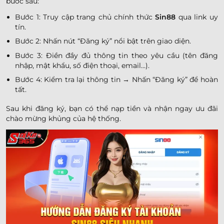
bước sau:
Bước 1: Truy cập trang chủ chính thức
Sin88
qua link uy
tín.
Bước 2: Nhấn nút “Đăng ký” nổi bật trên giao diện.
Bước 3: Điền đầy đủ thông tin theo yêu cầu (tên đăng
nhập, mật khẩu, số điện thoại, email…).
Bước 4: Kiểm tra lại thông tin → Nhấn “Đăng ký” để hoàn
tất.
Sau khi đăng ký, bạn có thể nạp tiền và nhận ngay ưu đãi
chào mừng khủng của hệ thống.