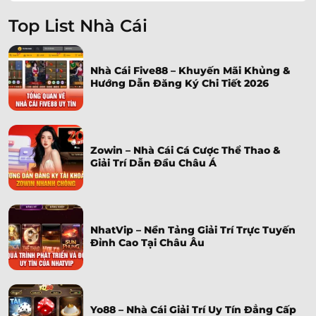
Top List Nhà Cái
Nhà Cái Five88 – Khuyến Mãi Khủng &
Hướng Dẫn Đăng Ký Chi Tiết 2026
Zowin – Nhà Cái Cá Cược Thể Thao &
Giải Trí Dẫn Đầu Châu Á
NhatVip – Nền Tảng Giải Trí Trực Tuyến
Đỉnh Cao Tại Châu Âu
Yo88 – Nhà Cái Giải Trí Uy Tín Đẳng Cấp