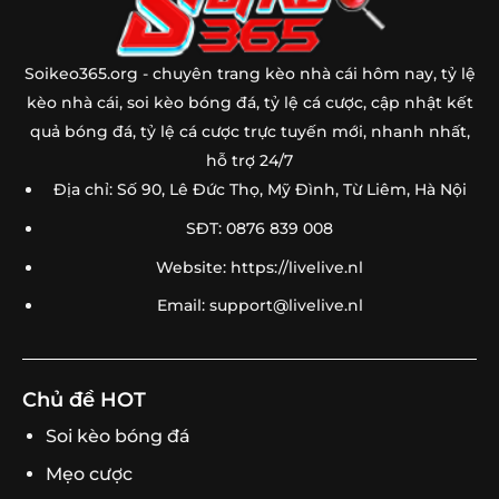
Soikeo365.org
- chuyên trang kèo nhà cái hôm nay, tỷ lệ
kèo nhà cái, soi kèo bóng đá, tỷ lệ cá cược, cập nhật kết
quả bóng đá, tỷ lệ cá cược trực tuyến mới, nhanh nhất,
hỗ trợ 24/7
Địa chỉ: Số 90, Lê Đức Thọ, Mỹ Đình, Từ Liêm, Hà Nội
SĐT: 0876 839 008
Website: https://livelive.nl
Email:
support@livelive.nl
Chủ đề HOT
Soi kèo bóng đá
Mẹo cược