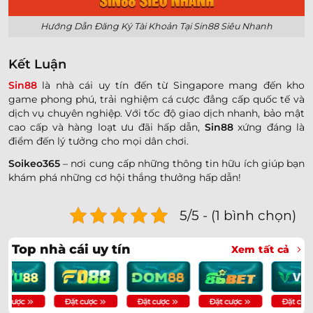
Hướng Dẫn Đăng Ký Tài Khoản Tại Sin88 Siêu Nhanh
Kết Luận
Sin88
là nhà cái uy tín đến từ Singapore mang đến kho
game phong phú, trải nghiệm cá cược đẳng cấp quốc tế và
dịch vụ chuyên nghiệp. Với tốc độ giao dịch nhanh, bảo mật
cao cấp và hàng loạt ưu đãi hấp dẫn,
Sin88
xứng đáng là
điểm đến lý tưởng cho mọi dân chơi.
Soikeo365
– nơi cung cấp những thông tin hữu ích giúp bạn
khám phá những cơ hội thắng thưởng hấp dẫn!
5/5 - (1 bình chọn)
Top nhà cái uy tín
Xem tất cả