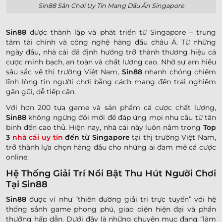
Sin88 Sân Chơi Uy Tín Mang Dấu Ấn Singapore
Sin88
được thành lập và phát triển từ Singapore – trung
tâm tài chính và công nghệ hàng đầu châu Á. Từ những
ngày đầu, nhà cái đã định hướng trở thành thương hiệu cá
cược minh bạch, an toàn và chất lượng cao. Nhờ sự am hiểu
sâu sắc về thị trường Việt Nam,
Sin88
nhanh chóng chiếm
lĩnh lòng tin người chơi bằng cách mang đến trải nghiệm
gần gũi, dễ tiếp cận.
Với hơn 200 tựa game và sản phẩm cá cược chất lượng,
Sin88
không ngừng đổi mới để đáp ứng mọi nhu cầu từ tân
binh đến cao thủ. Hiện nay, nhà cái này luôn nằm trong
Top
3
nhà cái uy tín
đến từ Singapore
tại thị trường Việt Nam,
trở thành lựa chọn hàng đầu cho những ai đam mê cá cược
online.
Hệ Thống Giải Trí Nổi Bật Thu Hút Người Chơi
Tại Sin88
Sin88
được ví như “thiên đường giải trí trực tuyến” với hệ
thống sảnh game phong phú, giao diện hiện đại và phần
thưởng hấp dẫn. Dưới đây là những chuyên mục đang “làm