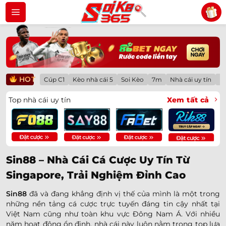
Bỏ
qua
nội
dung
HOT
Cúp C1
Kèo nhà cái 5
Soi Kèo
7m
Nhà cái uy tín
Lị
Top nhà cái uy tín
Xem tất cả
Sin88 – Nhà Cái Cá Cược Uy Tín Từ
Singapore, Trải Nghiệm Đỉnh Cao
Sin88
đã và đang khẳng định vị thế của mình là một trong
những nền tảng cá cược trực tuyến đáng tin cậy nhất tại
Việt Nam cũng như toàn khu vực Đông Nam Á. Với nhiều
năm hoạt động ổn định, nhà cái này luôn nằm trong top lựa