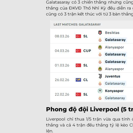
Galatasaray có 3 chiến thắng nhưng cũng 
thắng của ĐKVĐ Thổ Nhĩ Kỳ đều diễn ra g
cũng có 3 trận kết thúc với từ 3 bàn thắng
Phong độ đội Liverpool (5 t
Liverpool chỉ thua 1/5 trận vừa qua tính
thắng và cả 4 trận đều thắng tỷ lệ kèo C
lên.