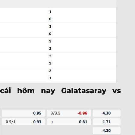
cái hôm nay Galatasaray vs