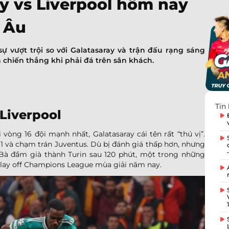
ay vs Liverpool hôm nay
u Âu
sự vượt trội so với Galatasaray và trận đấu rạng sáng
h chiến thắng khi phải đá trên sân khách.
Tin
 Liverpool
òng 16 đội mạnh nhất, Galatasaray cái tên rất “thú vị”.
n 1 và chạm trán Juventus. Dù bị đánh giá thấp hơn, nhưng
Bà đầm già thành Turin sau 120 phút, một trong những
play off Champions League mùa giải năm nay.