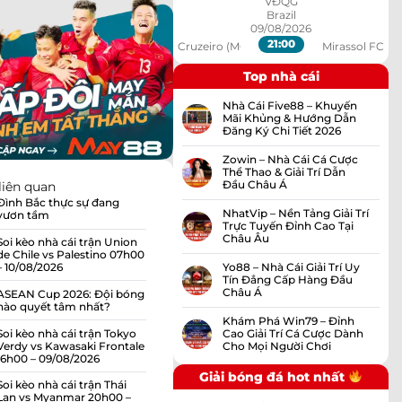
VĐQG
Brazil
09/08/2026
21:00
Cruzeiro (MG)
Mirassol FC
Top nhà cái
Nhà Cái Five88 – Khuyến
Mãi Khủng & Hướng Dẫn
Đăng Ký Chi Tiết 2026
Zowin – Nhà Cái Cá Cược
Thể Thao & Giải Trí Dẫn
Đầu Châu Á
 liên quan
Đình Bắc thực sự đang
NhatVip – Nền Tảng Giải Trí
vươn tầm
Trực Tuyến Đỉnh Cao Tại
Châu Âu
Soi kèo nhà cái trận Union
de Chile vs Palestino 07h00
– 10/08/2026
Yo88 – Nhà Cái Giải Trí Uy
Tín Đẳng Cấp Hàng Đầu
Châu Á
ASEAN Cup 2026: Đội bóng
nào quyết tâm nhất?
Khám Phá Win79 – Đỉnh
Soi kèo nhà cái trận Tokyo
Cao Giải Trí Cá Cược Dành
Verdy vs Kawasaki Frontale
Cho Mọi Người Chơi
16h00 – 09/08/2026
Giải bóng đá hot nhất
Soi kèo nhà cái trận Thái
Lan vs Myanmar 20h00 –