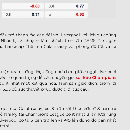
đầu trở thành rào cản đối với Liverpool khi lịch sử chứng
. Nhắc lại, 5 chuyến làm khách trên sân RAMS Park gần
c handicap. Thế nên Galatasaray với phong độ tốt và lợi
 trận toàn thắng. Họ cũng chưa bao giờ e ngại Liverpool
yếu tố quan trọng để các chuyên gia
soi kèo Champions
 ít nhất một kết quả hòa. Trên sàn giao dịch, điểm lợi
 3.95 đủ sức thuyết phục được giới túc cầu.
 qua của Galatasaray, có 8 trận kết thúc với từ 3 bàn trở
hổ Nhĩ Kỳ tại Champions League có ít nhất 3 lần lưới rung
Liverpool có từ 3 bàn trở lên và 4/5 lần đụng độ gần nhất
 tín!