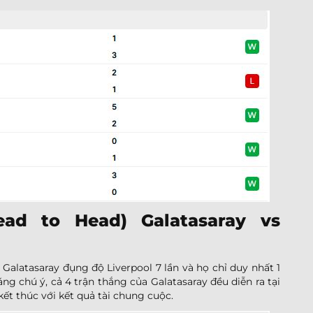
ead to Head) Galatasaray vs
 Galatasaray đụng độ Liverpool 7 lần và họ chỉ duy nhất 1
áng chú ý, cả 4 trận thắng của Galatasaray đều diễn ra tại
kết thúc với kết quả tài chung cuộc.