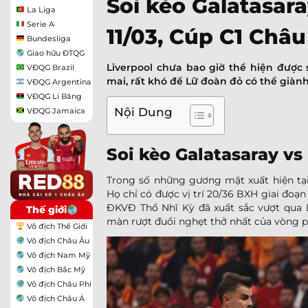
Soi kèo Galatasar
La Liga
Serie A
11/03, Cúp C1 Châ
Bundesliga
Giao hữu ĐTQG
Liverpool chưa bao giờ thể hiện được 
VĐQG Brazil
mai, rất khó để Lữ đoàn đỏ có thể giàn
VĐQG Argentina
VĐQG Li Băng
Nội Dung
VĐQG Jamaica
Soi kèo Galatasaray vs
Trong số những gương mặt xuất hiện tại v
Họ chỉ có được vị trí 20/36 BXH giai đoạ
ĐKVĐ Thổ Nhĩ Kỳ đã xuất sắc vượt qua 
Thế giới
màn rượt đuổi nghẹt thở nhất của vòng 
Vô địch Thế Giới
Vô địch Châu Âu
Vô địch Nam Mỹ
Vô địch Bắc Mỹ
Vô địch Châu Phi
Vô địch Châu Á