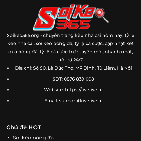
Soikeo365.org
- chuyên trang kèo nhà cái hôm nay, tỷ lệ
kèo nhà cái, soi kèo bóng đá, tỷ lệ cá cược, cập nhật kết
quả bóng đá, tỷ lệ cá cược trực tuyến mới, nhanh nhất,
hỗ trợ 24/7
Địa chỉ: Số 90, Lê Đức Thọ, Mỹ Đình, Từ Liêm, Hà Nội
SĐT: 0876 839 008
Website: https://livelive.nl
Email:
support@livelive.nl
Chủ đề HOT
Soi kèo bóng đá