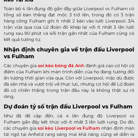
Toàn bộ 4 lần đụng độ gần đây giữa Liverpool vs Fulham có
tổng số bàn thắng đạt mốc 3 trở lên, trong đó có 3 trận
hàng công Fulham ghi ít nhất 2 bàn vào lưới Liverpool. 3/4
trận vừa qua của Lữ đoàn đỏ khép lại với ít nhất 3 lần lưới
rung sau 90 phút và 4/6 trận gần nhất của Fulham cũng có
kết quả tương tự.
Nhận định chuyên gia về trận đấu Liverpool
vs Fulham
Các chuyên gia
soi kèo bóng đá Anh
đánh giá cao cơ hội có
điểm của Fulham khi màn trình diễn của họ đang tương đối
ấn tượng thời gian vừa qua. Còn với Liverpool, mặc dù được
đá sân nhà và vượt trội về thực lực, nhưng cơ hội để Lữ đoàn
đỏ có chiến thắng trong trận đấu này là không thật sự rõ
ràng.
Dự đoán tỷ số trận đấu Liverpool vs Fulham
Như đã đề cập đến, cả 4 lần đụng độ Liverpool vs
Fulham gần đây kết thúc với ít nhất 3 lần lưới rung. Do đó,
các chuyên gia
soi kèo Liverpool vs Fulham
nhận định màn
tái ngộ tại Anfield rạng sáng mai khả năng cũng sẽ diễn ra