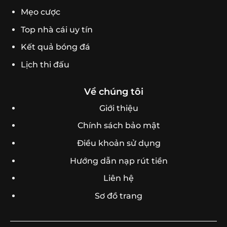
Mẹo cược
Top nhà cái uy tín
Kết quả bóng đá
Lịch thi đấu
Về chúng tôi
Giới thiệu
Chính sách bảo mật
Điều khoản sử dụng
Hướng dẫn nạp rút tiền
Liên hệ
Sơ đồ trang