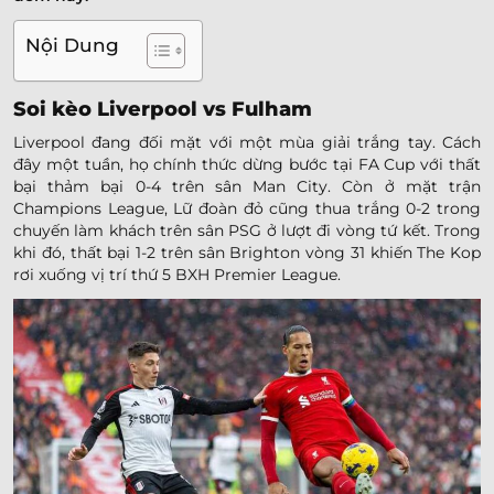
Nội Dung
Soi kèo Liverpool vs Fulham
Liverpool đang đối mặt với một mùa giải trắng tay. Cách
đây một tuần, họ chính thức dừng bước tại FA Cup với thất
bại thảm bại 0-4 trên sân Man City. Còn ở mặt trận
Champions League, Lữ đoàn đỏ cũng thua trắng 0-2 trong
chuyến làm khách trên sân PSG ở lượt đi vòng tứ kết. Trong
khi đó, thất bại 1-2 trên sân Brighton vòng 31 khiến The Kop
rơi xuống vị trí thứ 5 BXH Premier League.