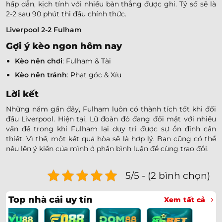
hấp dẫn, kịch tính với nhiều bàn thắng được ghi. Tỷ số sẽ là
2-2 sau 90 phút thi đấu chính thức.
Liverpool 2-2 Fulham
Gợi ý kèo ngon hôm nay
Kèo nên chơi
: Fulham & Tài
Kèo nên tránh
: Phạt góc & Xỉu
Lời kết
Những năm gần đây, Fulham luôn có thành tích tốt khi đối
đầu Liverpool. Hiện tại, Lữ đoàn đỏ đang đối mặt với nhiều
vấn đề trong khi Fulham lại duy trì được sự ổn định cần
thiết. Vì thế, một kết quả hòa sẽ là hợp lý. Bạn cũng có thể
nêu lên ý kiến của mình ở phần bình luận để cùng trao đổi.
5/5 - (2 bình chọn)
Top nhà cái uy tín
Xem tất cả