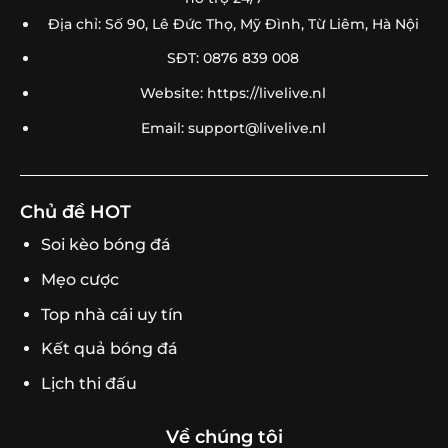
Địa chỉ: Số 90, Lê Đức Thọ, Mỹ Đình, Từ Liêm, Hà Nội
SĐT: 0876 839 008
Website: https://livelive.nl
Email:
support@livelive.nl
Chủ đề HOT
Soi kèo bóng đá
Mẹo cược
Top nhà cái uy tín
Kết quả bóng đá
Lịch thi đấu
Về chúng tôi