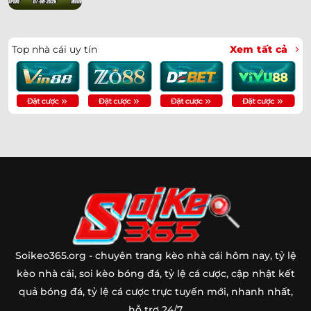
Top nhà cái uy tín
Xem tất cả
Soikeo365.org
- chuyên trang kèo nhà cái hôm nay, tỷ lệ
kèo nhà cái, soi kèo bóng đá, tỷ lệ cá cược, cập nhật kết
quả bóng đá, tỷ lệ cá cược trực tuyến mới, nhanh nhất,
hỗ trợ 24/7