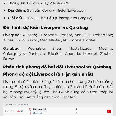
Thời gian:
03h00 ngày 29/01/2026
Địa điểm:
Sân vận động Anfield (Liverpool)
Giải đấu:
Cúp C1 Châu Âu (Champions League)
Đội hình dự kiến Liverpool vs Qarabag
Liverpool
: Alisson; Frimpong, Konate, Van Dijk, Robertson;
Jones, Endo; Gakpo, Mac Allister, Ngumoha; Ekitike.
Qarabag
: Kochalski; Silva, Mustafazada, Medina,
Cafarquliyev; Jankovic, Bicalho; Andrade, Montiel, Zoubir;
Duran.
Phân tích phong độ hai đội Liverpool vs Qarabag
Phong độ đội Liverpool (5 trận gần nhất)
Liverpool có 2 chiến thắng, 1 kết quả hòa cùng 2 chiến thắng
trong 5 trận vừa qua. Tuy nhiên, có 3 trận Lữ đoàn đỏ thất
bại ở hạng mục tỷ lệ kèo Châu Á và cũng có 3 trận khép lại
với tổng số bàn thắng đạt mốc 3 trở lên.