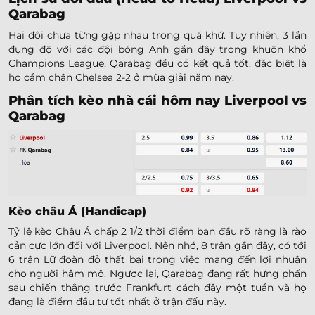
Qarabag
Hai đôi chưa từng gặp nhau trong quá khứ. Tuy nhiên, 3 lần
đụng độ với các đội bóng Anh gần đây trong khuôn khổ
Champions League, Qarabag đều có kết quả tốt, đặc biệt là
họ cầm chân Chelsea 2-2 ở mùa giải năm nay.
Phân tích kèo nhà cái hôm nay Liverpool vs
Qarabag
Kèo châu Á (Handicap)
Tỷ lệ kèo Châu Á chấp 2 1/2 thời điểm ban đầu rõ ràng là rào
cản cực lớn đối với Liverpool. Nên nhớ, 8 trận gần đây, có tới
6 trận Lữ đoàn đỏ thất bại trong việc mang đến lợi nhuận
cho người hâm mộ. Ngược lại, Qarabag đang rất hưng phấn
sau chiến thắng trước Frankfurt cách đây một tuần và họ
đang là điểm đầu tư tốt nhất ở trận đấu này.