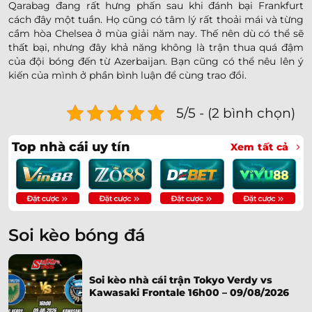
Qarabag đang rất hưng phấn sau khi đánh bại Frankfurt
cách đây một tuần. Họ cũng có tâm lý rất thoải mái và từng
cầm hòa Chelsea ở mùa giải năm nay. Thế nên dù có thể sẽ
thất bại, nhưng đây khả năng không là trận thua quá đậm
của đội bóng đến từ Azerbaijan. Bạn cũng có thể nêu lên ý
kiến của mình ở phần bình luận để cùng trao đổi.
5/5 - (2 bình chọn)
Top nhà cái uy tín
Xem tất cả
Soi kèo bóng đá
Soi kèo nhà cái trận Tokyo Verdy vs
Kawasaki Frontale 16h00 – 09/08/2026