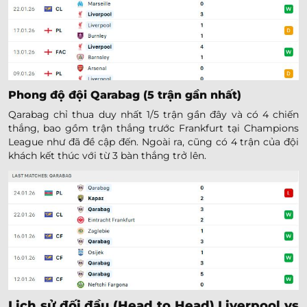
Phong độ đội Qarabag (5 trận gần nhất)
Qarabag chỉ thua duy nhất 1/5 trận gần đây và có 4 chiến
thắng, bao gồm trận thắng trước Frankfurt tại Champions
League như đã đề cập đến. Ngoài ra, cũng có 4 trận của đội
khách kết thúc với từ 3 bàn thắng trở lên.
Lịch sử đối đầu (Head to Head) Liverpool vs