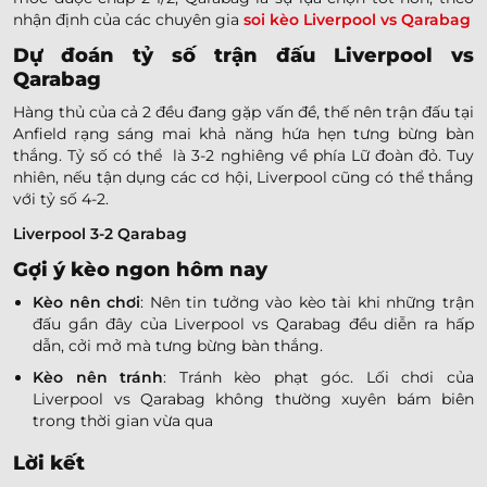
nhận định của các chuyên gia
soi kèo Liverpool vs Qarabag
Dự đoán tỷ số trận đấu Liverpool vs
Qarabag
Hàng thủ của cả 2 đều đang gặp vấn đề, thế nên trận đấu tại
Anfield rạng sáng mai khả năng hứa hẹn tưng bừng bàn
thắng. Tỷ số có thể là 3-2 nghiêng về phía Lữ đoàn đỏ. Tuy
nhiên, nếu tận dụng các cơ hội, Liverpool cũng có thể thắng
với tỷ số 4-2.
Liverpool 3-2 Qarabag
Gợi ý kèo ngon hôm nay
Kèo nên chơi
: Nên tin tưởng vào kèo tài khi những trận
đấu gần đây của Liverpool vs Qarabag đều diễn ra hấp
dẫn, cởi mở mà tưng bừng bàn thắng.
Kèo nên tránh
: Tránh kèo phạt góc. Lối chơi của
Liverpool vs Qarabag không thường xuyên bám biên
trong thời gian vừa qua
Lời kết