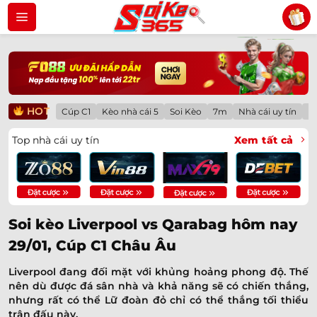
Bỏ
qua
nội
dung
HOT
Cúp C1
Kèo nhà cái 5
Soi Kèo
7m
Nhà cái uy tín
Lị
Top nhà cái uy tín
Xem tất cả
Soi kèo Liverpool vs Qarabag hôm nay
29/01, Cúp C1 Châu Âu
Liverpool đang đối mặt với khủng hoảng phong độ. Thế
nên dù được đá sân nhà và khả năng sẽ có chiến thắng,
nhưng rất có thể Lữ đoàn đỏ chỉ có thể thắng tối thiểu
trận đấu này.