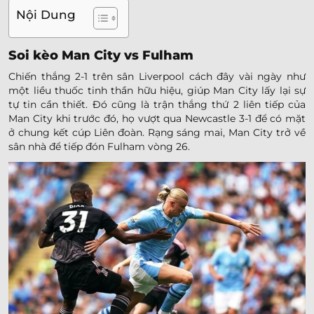
Nội Dung
Soi kèo Man City vs Fulham
Chiến thắng 2-1 trên sân Liverpool cách đây vài ngày như
một liều thuốc tinh thần hữu hiệu, giúp Man City lấy lại sự
tự tin cần thiết. Đó cũng là trận thắng thứ 2 liên tiếp của
Man City khi trước đó, họ vượt qua Newcastle 3-1 để có mặt
ở chung kết cúp Liên đoàn. Rạng sáng mai, Man City trở về
sân nhà để tiếp đón Fulham vòng 26.