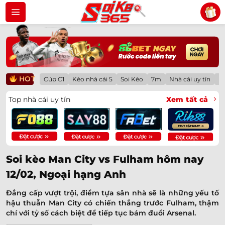
Bỏ
qua
nội
dung
HOT
Cúp C1
Kèo nhà cái 5
Soi Kèo
7m
Nhà cái uy tín
Lị
Top nhà cái uy tín
Xem tất cả
Soi kèo Man City vs Fulham hôm nay
12/02, Ngoại hạng Anh
Đẳng cấp vượt trội, điểm tựa sân nhà sẽ là những yếu tố
hậu thuẫn Man City có chiến thắng trước Fulham, thậm
chí với tỷ số cách biệt để tiếp tục bám đuổi Arsenal.