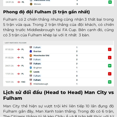
Phong độ đội Fulham (5 trận gần nhất)
Fulham có 2 chiến thắng nhưng cũng nhận 3 thất bại trong
5 trận vừa qua. Trong 2 trận thắng của đội khách, có chiến
thắng trước Middlesbrough tại FA Cup. Bên cạnh đó, cũng
có 3 trận của Fulham khép lại với ít nhất 3 bàn.
Lịch sử đối đầu (Head to Head) Man City vs
Fulham
Man City thể hiện sự vượt trội khi liên tiếp 10 lần đụng độ
Fulham gần đây, Man Xanh toàn thắng. Trong đó có 6 trận,
The Citizens thắng tỷ lệ kèo Châu Á và 8 trận kết thúc với từ