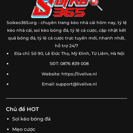
Soikeo365.org
- chuyên trang kèo nhà cái hôm nay, tỷ lệ
kèo nhà cái, soi kèo bóng đá, tỷ lệ cá cược, cập nhật kết
quả bóng đá, tỷ lệ cá cược trực tuyến mới, nhanh nhất,
hỗ trợ 24/7
Địa chỉ: Số 90, Lê Đức Thọ, Mỹ Đình, Từ Liêm, Hà Nội
SĐT: 0876 839 008
Website: https://livelive.nl
Email:
support@livelive.nl
Chủ đề HOT
Soi kèo bóng đá
Mẹo cược