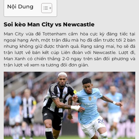
Nội Dung
Soi kèo Man City vs Newcastle
Man City vừa để Tottenham cầm hòa cực kỳ đáng tiếc tại
ngoại hạng Anh, một trận đấu mà họ đã dẫn trước tới 2 bàn
nhưng không giữ được thành quả. Rạng sáng mai, họ sẽ đá
trận lượt về bán kết cúp Liên đoàn với Newcastle. Lượt đi,
Man Xanh có chiến thắng 2-0 ngay trên sân đối phương và
trận lượt về xem ra tương đối đơn giản.