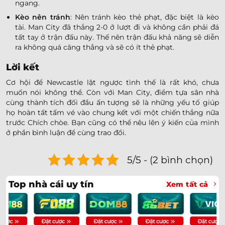
ngang.
Kèo nên tránh
: Nên tránh kèo thẻ phạt, đặc biệt là kèo
tài. Man City đã thắng 2-0 ở lượt đi và không cần phải đá
tất tay ở trận đấu này. Thế nên trận đấu khả năng sẽ diễn
ra không quá căng thẳng và sẽ có ít thẻ phạt.
Lời kết
Cơ hội để Newcastle lật ngược tình thế là rất khó, chưa
muốn nói không thể. Còn với Man City, điểm tựa sân nhà
cùng thành tích đối đầu ấn tượng sẽ là những yếu tố giúp
họ hoàn tất tấm vé vào chung kết với một chiến thắng nữa
trước Chích chòe. Bạn cũng có thể nêu lên ý kiến của mình
ở phần bình luận để cùng trao đổi.
5/5 - (2 bình chọn)
Top nhà cái uy tín
Xem tất cả