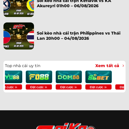
Soi kèo nhà cái trận Keflavik vs KA
Akureyri 01h00 – 06/08/2026
Soi kèo nhà cái trận Philippines vs Thái
Lan 20h00 – 04/08/2026
Top nhà cái uy tín
Xem tất cả