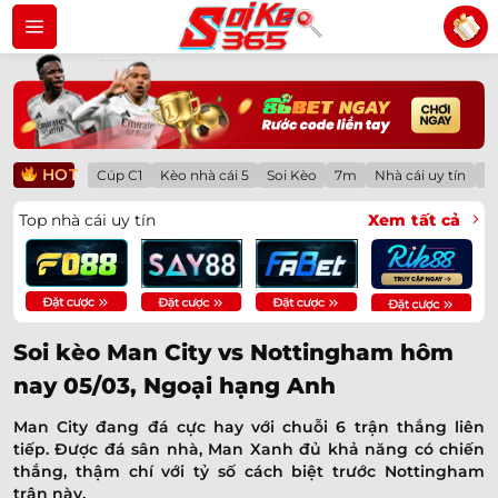
Bỏ
qua
nội
dung
HOT
Cúp C1
Kèo nhà cái 5
Soi Kèo
7m
Nhà cái uy tín
Lị
Top nhà cái uy tín
Xem tất cả
Soi kèo Man City vs Nottingham hôm
nay 05/03, Ngoại hạng Anh
Man City đang đá cực hay với chuỗi 6 trận thắng liên
tiếp. Được đá sân nhà, Man Xanh đủ khả năng có chiến
thắng, thậm chí với tỷ số cách biệt trước Nottingham
trận này.