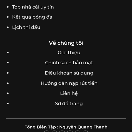
Top nhà cái uy tín
Kết quả bóng đá
Lịch thi đấu
Về chúng tôi
Giới thiệu
Chính sách bảo mật
Điều khoản sử dụng
Hướng dẫn nạp rút tiền
Liên hệ
Sơ đồ trang
Tổng Biên Tập : Nguyễn Quang Thanh