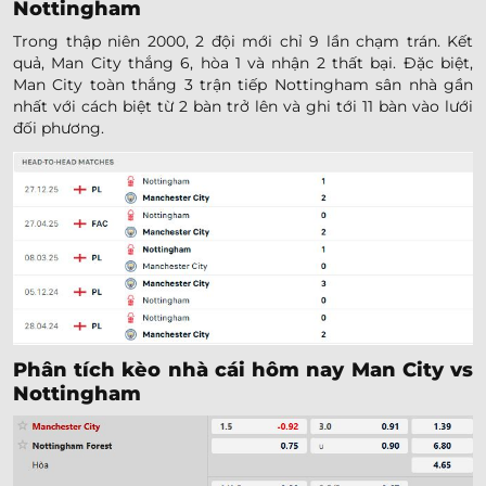
Nottingham
Trong thập niên 2000, 2 đội mới chỉ 9 lần chạm trán. Kết
quả, Man City thắng 6, hòa 1 và nhận 2 thất bại. Đặc biệt,
Man City toàn thắng 3 trận tiếp Nottingham sân nhà gần
nhất với cách biệt từ 2 bàn trở lên và ghi tới 11 bàn vào lưới
đối phương.
Phân tích kèo nhà cái hôm nay Man City vs
Nottingham