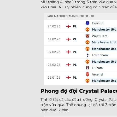
MU thắng 4, hòa 1 trong 5 trận vừa qua v
kèo Châu Á. Tuy nhiên, cũng có 3 trận củ
Phong độ đội Crystal Palace
Tính ở tất cả các đấu trường, Crystal Pala
trận vừa qua. Thế nhưng lại có tới 3 trậ
hiện dưới 2 bàn.