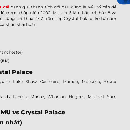
à cái
đánh giá, thành tích đối đầu cũng là yếu tố cần đề
ộ trong thập niên 2000, MU chỉ 6 lần thất bại, hòa 8 và
 đỏ cũng chỉ thua 4/17 trận tiếp Crystal Palace kể từ năm
 ca khúc khải hoàn.
Manchester)
ague)
stal Palace
guire, Luke Shaw; Casemiro, Mainoo; Mbeumo, Bruno
ards, Lacroix; Munoz, Wharton, Hughes, Mitchell; Sarr,
 MU vs Crystal Palace
n nhất)