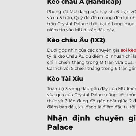
Kèo châu Á (Handicap)
Phong độ MU đang cực hay khi 6 trận vừa 
và cả 5 trận, Quỷ đỏ đều mang đến lợi nhu
trận Crystal Palace thất bại ở hạng mục
niềm tin vào MU ở trận đấu này.
Kèo châu Âu (1X2)
Dưới góc nhìn của các chuyên gia
soi kè
tỷ lệ kèo Châu Âu dù điểm lợi nhuận chỉ là
chỉ 1 chiến thắng trong 8 trận vừa qua
Carrick với 5 chiến thắng trong 6 trận gầ
Kèo Tài Xỉu
Toàn bộ 3 vòng đấu gần đây của MU khép 
vừa qua của Crystal Palace cũng kết thúc
thức và 3 lần đụng độ gần nhất giữa 2 đ
điểm ban đầu, xỉu đang là điểm đầu tư tối
Nhận định chuyên gi
Palace