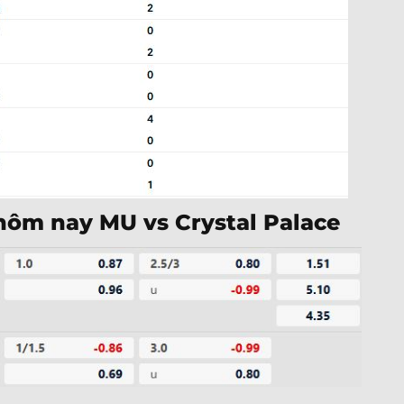
 hôm nay MU vs Crystal Palace