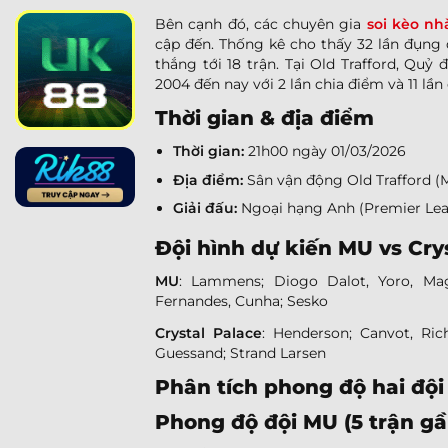
Bên cạnh đó, các chuyên gia
soi kèo nh
cập đến. Thống kê cho thấy 32 lần đụng đ
thắng tới 18 trận. Tại Old Trafford, Quỷ
2004 đến nay với 2 lần chia điểm và 11 lần
Thời gian & địa điểm
Thời gian:
21h00 ngày 01/03/2026
Địa điểm:
Sân vận động Old Trafford (
Giải đấu:
Ngoại hạng Anh (Premier Le
Đội hình dự kiến MU vs Cry
MU
: Lammens; Diogo Dalot, Yoro, Ma
Fernandes, Cunha; Sesko
Crystal Palace
: Henderson; Canvot, Rich
Guessand; Strand Larsen
Phân tích phong độ hai đội
Phong độ đội MU (5 trận gầ