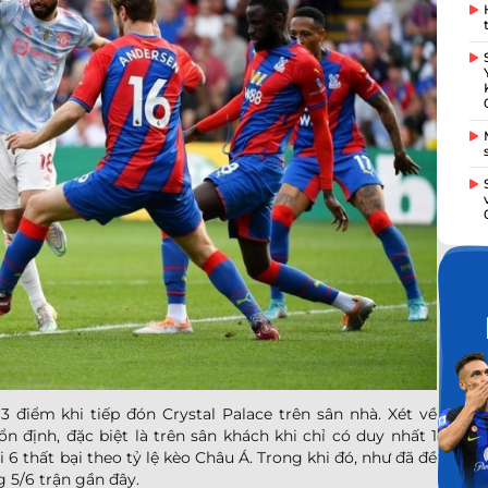
điểm khi tiếp đón Crystal Palace trên sân nhà. Xét về
n định, đặc biệt là trên sân khách khi chỉ có duy nhất 1
 6 thất bại theo tỷ lệ kèo Châu Á. Trong khi đó, như đã đề
 5/6 trận gần đây.