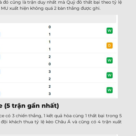
à đó cũng là trận duy nhất mà Quỷ đỏ thất bại theo tỷ lệ
a MU xuất hiện không quá 2 bàn thắng được ghi.
 (5 trận gần nhất)
ce có 3 chiến thắng, 1 kết quả hòa cùng 1 thất bại trong 5
n đội khách thua tỷ lệ kèo Châu Á và cũng có 4 trận xuất