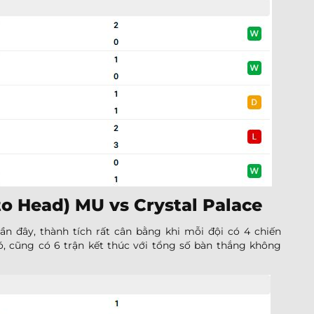
to Head) MU vs Crystal Palace
ần đây, thành tích rất cân bằng khi mỗi đội có 4 chiến
ó, cũng có 6 trận kết thúc với tổng số bàn thắng không