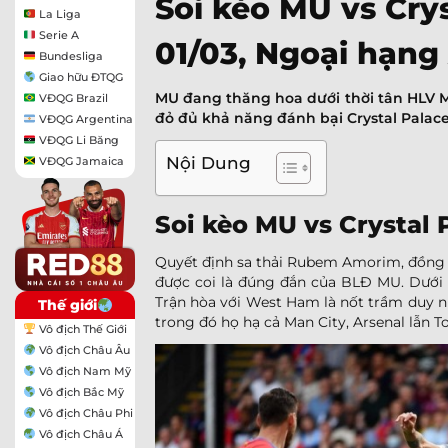
Soi kèo MU vs Cry
La Liga
Serie A
01/03, Ngoại hạng
Bundesliga
Giao hữu ĐTQG
MU đang thăng hoa dưới thời tân HLV Mi
VĐQG Brazil
đỏ đủ khả năng đánh bại Crystal Palace,
VĐQG Argentina
VĐQG Li Băng
Nội Dung
VĐQG Jamaica
Soi kèo MU vs Crystal 
Quyết định sa thải Rubem Amorim, đồng t
được coi là đúng đắn của BLĐ MU. Dưới t
Trận hòa với West Ham là nốt trầm duy n
Thế giới
trong đó họ hạ cả Man City, Arsenal lẫn 
Vô địch Thế Giới
Vô địch Châu Âu
Vô địch Nam Mỹ
Vô địch Bắc Mỹ
Vô địch Châu Phi
Vô địch Châu Á