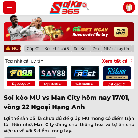
Bỏ
qua
nội
dung
HOT
Cúp C1
Kèo nhà cái 5
Soi Kèo
7m
Nhà cái uy tín
Lị
Top nhà cái uy tín
Xem tất cả
Soi kèo MU vs Man City hôm nay 17/01,
vòng 22 Ngoại Hạng Anh
Lợi thế sân bãi là chưa đủ để giúp MU mong có điểm trận
tới. Nên nhớ, Man City đang chơi thăng hoa và tự tin cho
việc ra về với 3 điểm trong tay.