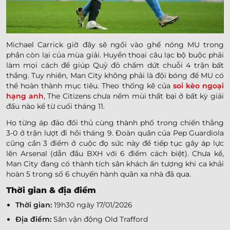
Michael Carrick giờ đây sẽ ngồi vào ghế nóng MU trong
phần còn lại của mùa giải. Huyền thoại câu lạc bộ buộc phải
làm mọi cách để giúp Quỷ đỏ chấm dứt chuỗi 4 trận bất
thắng. Tuy nhiên, Man City không phải là đội bóng để MU có
thể hoàn thành mục tiêu. Theo thống kê của
soi kèo ngoại
hạng anh
, The Citizens chưa nếm mùi thất bại ở bất kỳ giải
đấu nào kể từ cuối tháng 11.
Họ từng áp đảo đối thủ cùng thành phố trong chiến thắng
3-0 ở trận lượt đi hồi tháng 9. Đoàn quân của Pep Guardiola
cũng cần 3 điểm ở cuộc đọ sức này để tiếp tục gây áp lực
lên Arsenal (dẫn đầu BXH với 6 điểm cách biệt). Chưa kể,
Man City đang có thành tích sân khách ấn tượng khi ca khải
hoàn 5 trong số 6 chuyến hành quân xa nhà đã qua.
Thời gian & địa điểm
Thời gian:
19h30 ngày 17/01/2026
Địa điểm:
Sân vận động Old Trafford