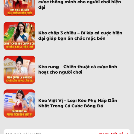
cược thông minh cho người chơi hiện
đại
Kèo chấp 3 chiều – Bí kíp cá cược hiện
đại giúp bạn ăn chắc mặc bền
Kèo rung – Chiến thuật cá cược linh
hoạt cho người chơi
Kèo Việt Vị – Loại Kèo Phụ Hấp Dẫn
Nhất Trong Cá Cược Bóng Đá