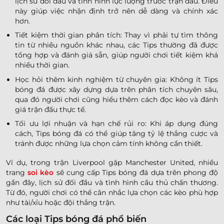
lịch sử đối đầu và tình hình lực lượng trước trận đấu. Điều
này giúp việc nhận định trở nên dễ dàng và chính xác
hơn.
Tiết kiệm thời gian phân tích: Thay vì phải tự tìm thông
tin từ nhiều nguồn khác nhau, các Tips thường đã được
tổng hợp và đánh giá sẵn, giúp người chơi tiết kiệm khá
nhiều thời gian.
Học hỏi thêm kinh nghiệm từ chuyên gia: Không ít Tips
bóng đá được xây dựng dựa trên phân tích chuyên sâu,
qua đó người chơi cũng hiểu thêm cách đọc kèo và đánh
giá trận đấu thực tế.
Tối ưu lợi nhuận và hạn chế rủi ro: Khi áp dụng đúng
cách, Tips bóng đá có thể giúp tăng tỷ lệ thắng cược và
tránh được những lựa chọn cảm tính không cần thiết.
Ví dụ, trong trận Liverpool gặp Manchester United, nhiều
trang
soi kèo
sẽ cung cấp Tips bóng đá dựa trên phong độ
gần đây, lịch sử đối đầu và tình hình cầu thủ chấn thương.
Từ đó, người chơi có thể cân nhắc lựa chọn các kèo phù hợp
như tài/xỉu hoặc đội thắng trận.
Các loại Tips bóng đá phổ biến