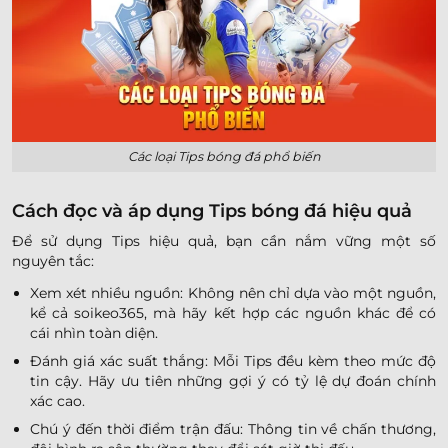
Các loại Tips bóng đá phổ biến
Cách đọc và áp dụng Tips bóng đá hiệu quả
Để sử dụng
Tips
hiệu quả, bạn cần nắm vững một số
nguyên tắc:
Xem xét nhiều nguồn:
Không nên chỉ dựa vào một nguồn,
kể cả soikeo365, mà hãy kết hợp các nguồn khác để có
cái nhìn toàn diện.
Đánh giá xác suất thắng:
Mỗi Tips đều kèm theo mức độ
tin cậy. Hãy ưu tiên những gợi ý có tỷ lệ dự đoán chính
xác cao.
Chú ý đến thời điểm trận đấu:
Thông tin về chấn thương,