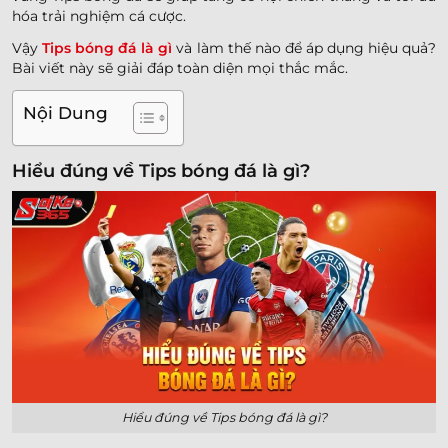
hóa trải nghiệm cá cược.
Vậy
Tips bóng đá
là gì
và làm thế nào để áp dụng hiệu quả?
Bài viết này sẽ giải đáp toàn diện mọi thắc mắc.
Nội Dung
Hiểu đúng về Tips bóng đá là gì?
Hiểu đúng về Tips bóng đá là gì?