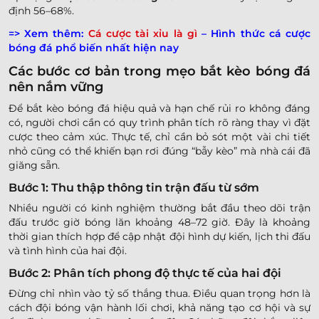
định 56–68%.
=> Xem thêm:
Cá cược tài xỉu là gì
– Hình thức cá cược
bóng đá phổ biến nhất hiện nay
Các bước cơ bản trong mẹo bắt kèo bóng đá
nên nắm vững
Để bắt kèo bóng đá hiệu quả và hạn chế rủi ro không đáng
có, người chơi cần có quy trình phân tích rõ ràng thay vì đặt
cược theo cảm xúc. Thực tế, chỉ cần bỏ sót một vài chi tiết
nhỏ cũng có thể khiến bạn rơi đúng “bẫy kèo” mà nhà cái đã
giăng sẵn.
Bước 1: Thu thập thông tin trận đấu từ sớm
Nhiều người có kinh nghiệm thường bắt đầu theo dõi trận
đấu trước giờ bóng lăn khoảng 48–72 giờ. Đây là khoảng
thời gian thích hợp để cập nhật đội hình dự kiến, lịch thi đấu
và tình hình của hai đội.
Bước 2: Phân tích phong độ thực tế của hai đội
Đừng chỉ nhìn vào tỷ số thắng thua. Điều quan trọng hơn là
cách đội bóng vận hành lối chơi, khả năng tạo cơ hội và sự