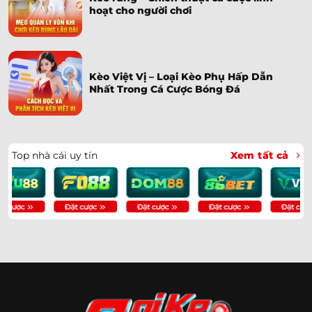
hoạt cho người chơi
Kèo Việt Vị – Loại Kèo Phụ Hấp Dẫn
Nhất Trong Cá Cược Bóng Đá
Top nhà cái uy tín
Xem tất cả