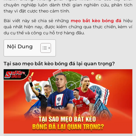
chuyên nghiệp luôn dành thời gian nghiên cứu, phân tích
thay vì đặt cược theo cảm tính.
Bài viết này sẽ chia sẻ những
mẹo bắt kèo bóng đá
hiệu
quả nhất hiện nay, được kiểm chứng qua thực chiến, kèm ví
dụ cụ thể và công cụ hỗ trợ hàng đầu.
Nội Dung
Tại sao mẹo bắt kèo bóng đá lại quan trọng?