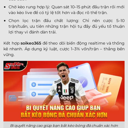
Chờ kèo rung hợp lý: Quan sát 10–15 phút đầu trận rồi mới
vào kèo live để có tỷ lệ tốt hơn và đọc rõ thế trận.
Chọn lọc trận đấu chất lượng: Chỉ nên cược 5–10
trận/tuần, ưu tiên những trận hội tụ đầy đủ yếu tố thuận
lợi thay vì đánh dàn trải.
Kết hợp
soikeo365
để theo dõi biến động realtime và thống
kê nhanh. Áp dụng kỷ luật, cược 1–3% vốn/trận – thắng bền
vững.
Bí quyết nâng cao giúp bạn bắt kèo bóng đá chuẩn xác hơn