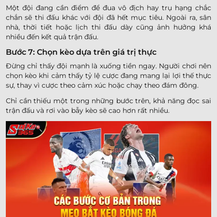
Một đội đang cần điểm để đua vô địch hay trụ hạng chắc
chắn sẽ thi đấu khác với đội đã hết mục tiêu. Ngoài ra, sân
nhà, thời tiết hoặc lịch thi đấu dày cũng ảnh hưởng khá
nhiều đến kết quả trận đấu.
Bước 7: Chọn kèo dựa trên giá trị thực
Đừng chỉ thấy đội mạnh là xuống tiền ngay. Người chơi nên
chọn kèo khi cảm thấy tỷ lệ cược đang mang lại lợi thế thực
sự, thay vì cược theo cảm xúc hoặc chạy theo đám đông.
Chỉ cần thiếu một trong những bước trên, khả năng đọc sai
trận đấu và rơi vào bẫy kèo sẽ cao hơn rất nhiều.