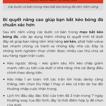
Các bước cơ bản trong mẹo bắt kèo bóng đá nên nắm vững
Bí quyết nâng cao giúp bạn bắt kèo bóng đá
chuẩn xác hơn
Sau khi nắm vững các bước cơ bản trong
mẹo bắt kèo
bóng đá
, việc áp dụng thêm những bí quyết tinh tế dưới
đây sẽ giúp bạn nâng tầm khả năng
soi kèo
, phát hiện value
bet nhanh chóng và tránh xa những bẫy nhà cái. Đây là
những kinh nghiệm thực chiến được nhiều cao thủ chia sẻ
sau hàng ngàn trận cược.
Kèo ngược dòng – kèo giảm sâu: Khi kèo chấp giảm
mạnh, nên ưu tiên cửa dưới vì khả năng nhà cái đang điều
chỉnh theo dòng tiền.
Kèo hiệp 1 an toàn: Với các trận lớn hoặc derby căng
thẳng, nên chọn Xỉu hiệp 1 thay vì kèo cả trận do hai đội
thường nhập cuộc thận trọng.
Lịch thi đấu dày đặc: Đội cửa trên đá 3 trận trong 7 ngày
thường xoay tua đội hình, đây là thời điểm hợp lý để chọn
cửa dưới.