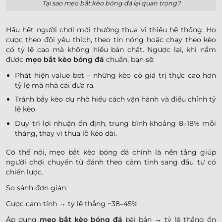
Tại sao mẹo bắt kèo bóng đá lại quan trọng?
Hầu hết người chơi mới thường thua vì thiếu hệ thống. Họ
cược theo đội yêu thích, theo tin nóng hoặc chạy theo kèo
có tỷ lệ cao mà không hiểu bản chất. Ngược lại, khi nắm
được
mẹo bắt kèo bóng đá
chuẩn, bạn sẽ:
Phát hiện value bet – những kèo có giá trị thực cao hơn
tỷ lệ mà nhà cái đưa ra.
Tránh bẫy kèo dụ nhờ hiểu cách vận hành và điều chỉnh tỷ
lệ kèo.
Duy trì lợi nhuận ổn định, trung bình khoảng 8–18% mỗi
tháng, thay vì thua lỗ kéo dài.
Có thể nói, mẹo bắt kèo bóng đá chính là nền tảng giúp
người chơi chuyển từ đánh theo cảm tính sang đầu tư có
chiến lược.
So sánh đơn giản:
Cược cảm tính → tỷ lệ thắng ~38–45%
Áp dụng
mẹo bắt kèo bóng đá
bài bản → tỷ lệ thắng ổn